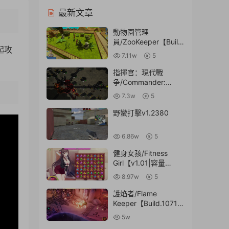
最新文章
動物園管理
員/ZooKeeper【Build.
起攻
9258525|容量
7.11w
5
11.6GB|官方簡體中
文】
指揮官：現代戰
争/Commander:
Modern War【v1.0.2|
7.3w
5
容量306MB|官方簡體
3:27
中文】
野蠻打擊v1.2380
6.86w
5
健身女孩/Fitness
Girl【v1.01|容量
160MB|官方簡體中
8.97w
5
文】
護焰者/Flame
Keeper【Build.10713
543|容量1.63GB|官方
5w
簡體中文】