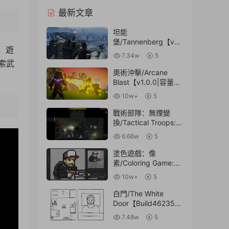
最新文章
坦能
堡/Tannenberg【v31
戲，遊
2.21390|容量8.6GB|
7.34w
5
官方簡體中文】
索武
奧術沖擊/Arcane
Blast【v1.0.0|容量
3GB|官方簡體中文】
10w+
5
戰術部隊：無煙變
8:59
換/Tactical Troops:
Anthracite
6.66w
5
Shift【v1.0.2|容量
2.6GB|官方簡體中
塗色遊戲：像
文】
素/Coloring Game:
Pixel【Build.820597
10w+
5
7|容量229MB|官方簡
體中文】
白門/The White
Door【Build4623556
|容量116MB|官方簡體
7.48w
5
中文】