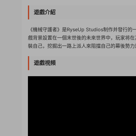
遊戲介紹
《機械守護者》是RyseUp Studios制作并發
戲背景設置在一個末世後的未來世界中，玩家将在
裝自己，挖掘出一路上派人來阻擋自己的幕後勢力
遊戲視頻
50%
75%
100%