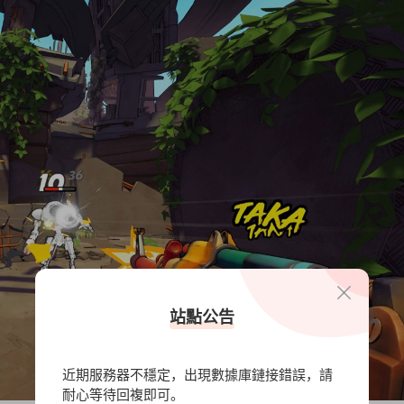
站點公告
近期服務器不穩定，出現數據庫鏈接錯誤，請
耐心等待回複即可。