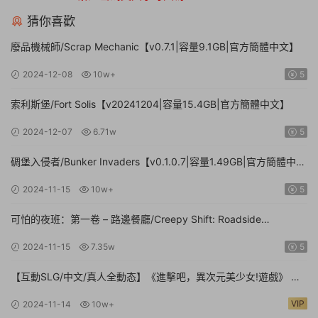
猜你喜歡
廢品機械師/Scrap Mechanic【v0.7.1|容量9.1GB|官方簡體中文】
2024-12-08
10w+
5
索利斯堡/Fort Solis【v20241204|容量15.4GB|官方簡體中文】
2024-12-07
6.71w
5
碉堡入侵者/Bunker Invaders【v0.1.0.7|容量1.49GB|官方簡體中
文|支持鍵盤.鼠标.手柄】
2024-11-15
10w+
5
可怕的夜班：第一卷 – 路邊餐廳/Creepy Shift: Roadside
Diner【Build.16224943|容量3.35GB|官方簡體中文】
2024-11-15
7.35w
5
【互動SLG/中文/真人全動态】《進擊吧，異次元美少女!遊戲》 官
方中文硬盤版【24G/新作/中文配音】
VIP
2024-11-14
10w+