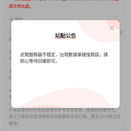
請注明出處。
聲明：
1.本站部分内容轉載自其它媒體，但并不代表本站贊同其觀點和
站點公告
對其真實性負責。
2.若您需要商業運營或用于其他商業活動，請您購買正版授權
近期服務器不穩定，出現數據庫鏈接錯誤，請
并合法使用。
耐心等待回複即可。
3.如果本站有侵犯、不妥之處的資源，請聯系我們。将會第一
時間解決！
4.本站部分内容均由互聯網收集整理，僅供大家參考、學習，
不存在任何商業目的與商業用途。
5.本站提供的所有資源僅供參考學習使用，版權歸原著所有，
禁止下載本站資源參與任何商業和非法行爲，請于24小時之内
删除!