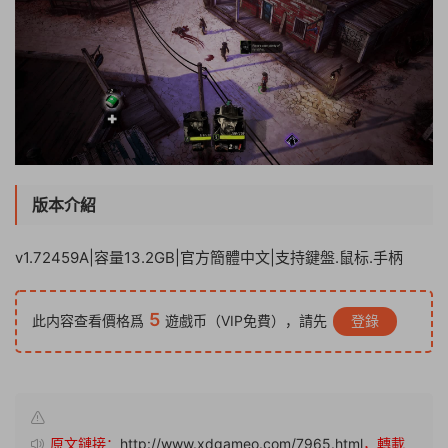
版本介紹
v1.72459A|容量13.2GB|官方簡體中文|支持鍵盤.鼠标.手柄
5
此内容查看價格爲
遊戲币（VIP免費），請先
登錄
原文鏈接：
http://www.xdgameo.com/7965.html
，轉載