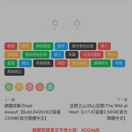
0
0
俯視
冒險
劇情豐富
動作
動作角色扮演
單人
多結局
戰術角色扮演
暴力
氛圍
沉浸式模拟
潛行
靈異
獨立
等角視角
西部
角色扮演
選擇取向
黑暗
黑暗奇幻
上一篇
下一篇
鋼鐵突擊/Steel
狂野之心/内心狂野/The Wild at
Assault【Build.8426092|容量
Heart【v1.1.6|容量2.56GB|官方
230MB|官方簡體中文】
簡體中文】
解壓密碼英文字母大寫：XDGAME