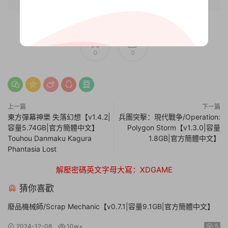
0
0
上一篇
下一篇
東方彈幕神樂 失落幻想【v1.4.2|
兵團突擊：現代戰争/Operation:
容量5.74GB|官方簡體中文】
Polygon Storm【v1.3.0|容量
Touhou Danmaku Kagura
1.8GB|官方簡體中文】
Phantasia Lost
解壓密碼英文字母大寫：XDGAME
猜你喜歡
廢品機械師/Scrap Mechanic【v0.7.1|容量9.1GB|官方簡體中文】
2024-12-08
10w+
5