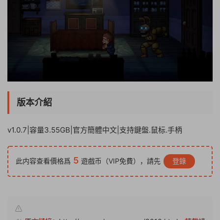
版本介紹
v1.0.7|容量3.55GB|官方簡體中文|支持鍵盤.鼠标.手柄
5
此内容查看價格爲
遊戲币（VIP免費），請先
登錄