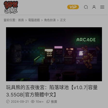
當前位置：
首頁
電腦遊戲
角色扮演
正文
玩具熊的五夜後宮：陷落球池【v1.0.7|容量
3.55GB|官方簡體中文】
2024-09-21
10w+
推廣