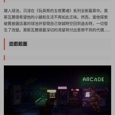
躍入球池，沉浸在《玩具熊的五夜驚魂》系列全新篇章中。奧
斯瓦爾德希望他的小鎮和生活不再如此乏味。然而，當他探索
破舊披薩店裏的球池并發現自己穿越時空回到過去時，一切發
生了改變。奧斯瓦爾德最深切的渴望将付出意想不到的代價……
遊戲截圖