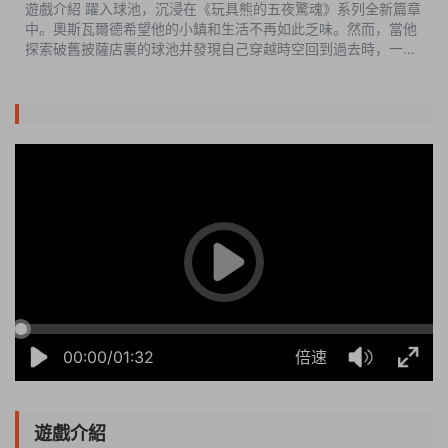
遊戲介紹 躍入球池，沉浸在《玩具熊的五夜驚魂》系列全新篇章
中。奧斯瓦爾德希望他的小鎮和生活不再如此乏味。然而，當他
探索破舊披薩店裏的球池并發現自己穿越時空回到過去時，一切
發生了改變。奧斯瓦爾德最深切的渴望将付出意想不到的代
價…… 遊戲截圖 ...
14:20:47
50%
75%
100%
00:00/01:32
倍速
遊戲介紹