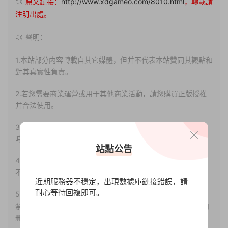
原文鏈接：
http://www.xdgameo.com/8010.html
，轉載請
注明出處。
聲明：
1.本站部分内容轉載自其它媒體，但并不代表本站贊同其觀點和
對其真實性負責。
2.若您需要商業運營或用于其他商業活動，請您購買正版授權
并合法使用。
3.如果本站有侵犯、不妥之處的資源，請聯系我們。将會第一
時間解決！
站點公告
4.本站部分内容均由互聯網收集整理，僅供大家參考、學習，
不存在任何商業目的與商業用途。
近期服務器不穩定，出現數據庫鏈接錯誤，請
耐心等待回複即可。
5.本站提供的所有資源僅供參考學習使用，版權歸原著所有，
禁止下載本站資源參與任何商業和非法行爲，請于24小時之内
删除!