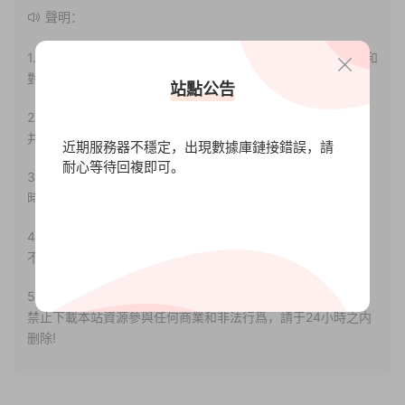
聲明：
1.本站部分内容轉載自其它媒體，但并不代表本站贊同其觀點和
對其真實性負責。
站點公告
2.若您需要商業運營或用于其他商業活動，請您購買正版授權
并合法使用。
近期服務器不穩定，出現數據庫鏈接錯誤，請
耐心等待回複即可。
3.如果本站有侵犯、不妥之處的資源，請聯系我們。将會第一
時間解決！
4.本站部分内容均由互聯網收集整理，僅供大家參考、學習，
不存在任何商業目的與商業用途。
5.本站提供的所有資源僅供參考學習使用，版權歸原著所有，
禁止下載本站資源參與任何商業和非法行爲，請于24小時之内
删除!