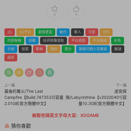
0
0
2D
2D平台
劇情豐富
動作
單人
可愛
合作
同屏聯機
困難
好評原聲音軌
平台遊戲
平台解謎
彩色
手繪
探索
歡樂
硬核
競分
類銀河戰士惡魔城
解謎
阖家
上一篇
下一篇
最後的篝火/The Last
迷宮探
Campfire【Build.7473523|容量
險/Labyrinthine【v20220401|容
2.01GB|官方簡體中文】
量10.3GB|官方簡體中文】
解壓密碼英文字母大寫：XDGAME
猜你喜歡