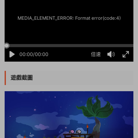
MEDIA_ELEMENT_ERROR: Format error(code:4)
00:00/00:00
倍速
遊戲截圖