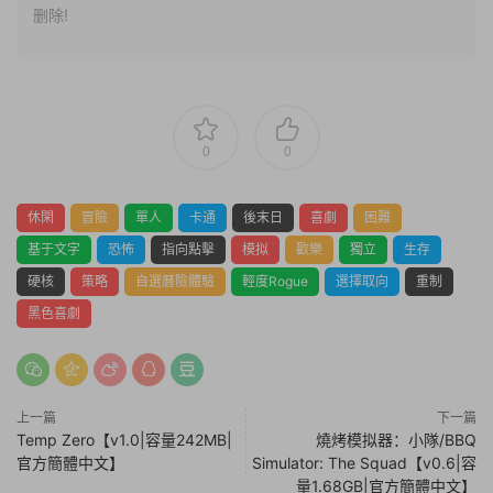
删除!
0
0
休閑
冒險
單人
卡通
後末日
喜劇
困難
基于文字
恐怖
指向點擊
模拟
歡樂
獨立
生存
硬核
策略
自選曆險體驗
輕度Rogue
選擇取向
重制
黑色喜劇
上一篇
下一篇
Temp Zero【v1.0|容量242MB|
燒烤模拟器：小隊/BBQ
官方簡體中文】
Simulator: The Squad【v0.6|容
量1.68GB|官方簡體中文】