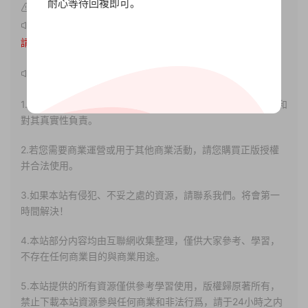
耐心等待回複即可。
原文鏈接：
http://www.xdgameo.com/8378.html
，轉載
請注明出處。
聲明：
1.本站部分内容轉載自其它媒體，但并不代表本站贊同其觀點和
對其真實性負責。
2.若您需要商業運營或用于其他商業活動，請您購買正版授權
并合法使用。
3.如果本站有侵犯、不妥之處的資源，請聯系我們。将會第一
時間解決！
4.本站部分内容均由互聯網收集整理，僅供大家參考、學習，
不存在任何商業目的與商業用途。
5.本站提供的所有資源僅供參考學習使用，版權歸原著所有，
禁止下載本站資源參與任何商業和非法行爲，請于24小時之内