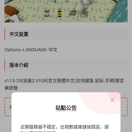
中文設置
Options-LANGUAGE-中文
版本介紹
v1.1.5.29|容量2.51GB|官方簡體中文|支持鍵盤.鼠标.手柄|贈音
樂原聲
5
此内容查看價格爲
遊戲币（VIP免費），請先
登錄
站點公告
近期服務器不穩定，出現數據庫鏈接錯誤，請