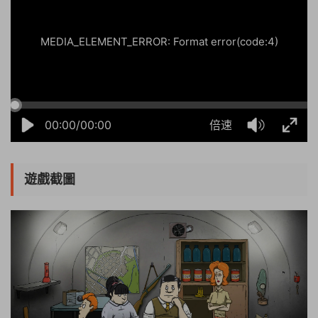
MEDIA_ELEMENT_ERROR: Format error(code:4)
00:00/00:00
倍速
遊戲截圖