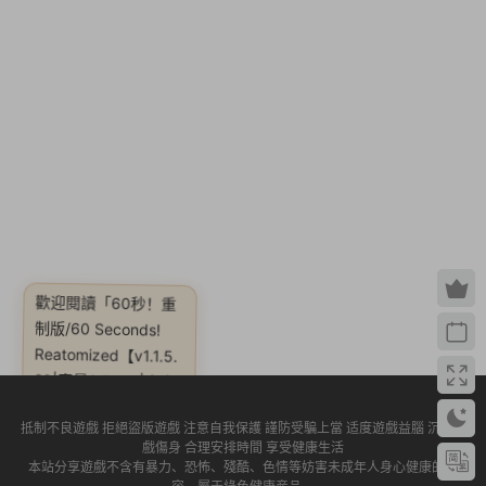
歡迎閱讀
「60秒！重
制版/60 Seconds!
Reatomized【v1.1.5.
29|容量2.51GB|官方
簡體中文|贈音樂原
抵制不良遊戲 拒絕盜版遊戲 注意自我保護 謹防受騙上當 适度遊戲益腦 沉迷遊
聲】」
戲傷身 合理安排時間 享受健康生活
本站分享遊戲不含有暴力、恐怖、殘酷、色情等妨害未成年人身心健康的内