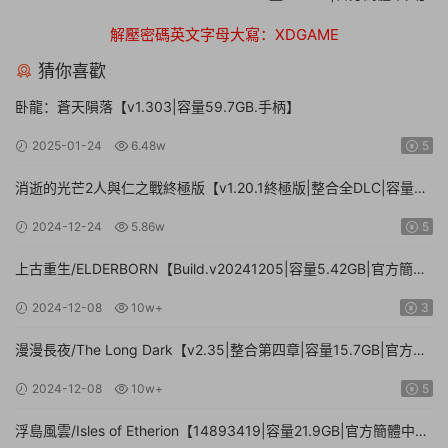
解壓密碼英文字母大寫：XDGAME
猜你喜歡
卧龍：蒼天隕落【v1.303|容量59.7GB.手柄】
2025-01-24
6.48w
5
消逝的光芒2人與仁之戰終極版【v1.20.1終極版|整合全DLC|容量
71.3GB.手柄|贈多項修改器】
2024-12-24
5.86w
5
上古重生/ELDERBORN【Build.v20241205|容量5.42GB|官方簡體
中文】
2024-12-08
10w+
3
漫漫長夜/The Long Dark【v2.35|整合第四章|容量15.7GB|官方簡
體中文】
2024-12-08
10w+
5
浮島風雲/Isles of Etherion【14893419|容量21.9GB|官方簡體中