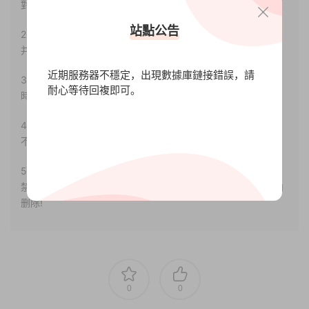
對其真實性負責。
站點公告
2.若您需要商業運營或用于其他商業活動，請您購買正版授權
并合法使用。
近期服務器不穩定，出現數據庫鏈接錯誤，請
3.如果本站有侵犯、不妥之處的資源，請聯系我們。将會第一
耐心等待回複即可。
時間解決！
4.本站部分内容均由互聯網收集整理，僅供大家參考、學習，
不存在任何商業目的與商業用途。
5.本站提供的所有資源僅供參考學習使用，版權歸原著所有，
禁止下載本站資源參與任何商業和非法行爲，請于24小時之内
删除!
0
0