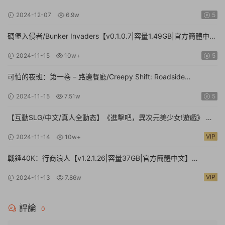
2024-12-07
6.9w
5
碉堡入侵者/Bunker Invaders【v0.1.0.7|容量1.49GB|官方簡體中
文|支持鍵盤.鼠标.手柄】
2024-11-15
10w+
5
可怕的夜班：第一卷 – 路邊餐廳/Creepy Shift: Roadside
Diner【Build.16224943|容量3.35GB|官方簡體中文】
2024-11-15
7.51w
5
【互動SLG/中文/真人全動态】《進擊吧，異次元美少女!遊戲》 官
方中文硬盤版【24G/新作/中文配音】
VIP
2024-11-14
10w+
戰錘40K：行商浪人【v1.2.1.26|容量37GB|官方簡體中文】
Warhammer 40,000: Rogue Trader
VIP
2024-11-13
7.86w
評論
0