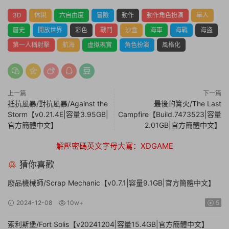
3D
休閑
六自由度
冒險
動作
動作角色扮演
單人
曆史
開放世界
彩色
戰鬥
沙盒
海軍
海戰
海盜
第一人稱射擊
航海
虛拟現實
角色扮演
風格化
上一篇
下一篇
抵抗風暴/對抗風暴/Against the
最後的篝火/The Last
Storm【v0.21.4E|容量3.95GB|
Campfire【Build.7473523|容量
官方簡體中文】
2.01GB|官方簡體中文】
解壓密碼英文字母大寫：XDGAME
猜你喜歡
廢品機械師/Scrap Mechanic【v0.7.1|容量9.1GB|官方簡體中文】
2024-12-08
10w+
5
索利斯堡/Fort Solis【v20241204|容量15.4GB|官方簡體中文】