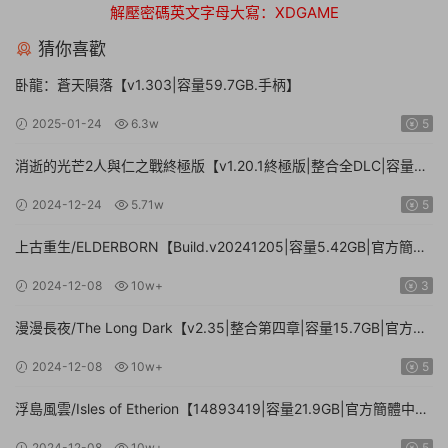
解壓密碼英文字母大寫：XDGAME
猜你喜歡
卧龍：蒼天隕落【v1.303|容量59.7GB.手柄】
2025-01-24
6.3w
5
消逝的光芒2人與仁之戰終極版【v1.20.1終極版|整合全DLC|容量
71.3GB.手柄|贈多項修改器】
2024-12-24
5.71w
5
上古重生/ELDERBORN【Build.v20241205|容量5.42GB|官方簡體
中文】
2024-12-08
10w+
3
漫漫長夜/The Long Dark【v2.35|整合第四章|容量15.7GB|官方簡
體中文】
2024-12-08
10w+
5
浮島風雲/Isles of Etherion【14893419|容量21.9GB|官方簡體中
文】
2024-12-08
10w+
5