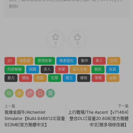
删除!
0
0
2D
低配置
俯視射擊
像素圖形
動作
單人
合作
同屏聯機
困難
多人
射擊
惡人主角
戰術
拟真
暴力
模拟
氛圍
犯罪
獨立
硬核
策略
血腥
上一篇
下一篇
我煉金超牛/Alchemist
上行戰場/The Ascent【v71464|
Simulator【Build.8466123|容量
整合DLC|容量20.6GB|官方簡體
923MB|官方簡體中文】
中文|贈多項修改器】