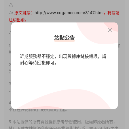
原文鏈接：
http://www.xdgameo.com/8147.html
，轉載請
注明出處。
聲明：
站點公告
1.本站部分内容轉載自其它媒體，但并不代表本站贊同其觀點和
對其真實性負責。
近期服務器不穩定，出現數據庫鏈接錯誤，請
耐心等待回複即可。
2.若您需要商業運營或用于其他商業活動，請您購買正版授權
并合法使用。
3.如果本站有侵犯、不妥之處的資源，請聯系我們。将會第一
時間解決！
4.本站部分内容均由互聯網收集整理，僅供大家參考、學習，
不存在任何商業目的與商業用途。
5.本站提供的所有資源僅供參考學習使用，版權歸原著所有，
禁止下載本站資源參與任何商業和非法行爲，請于24小時之内