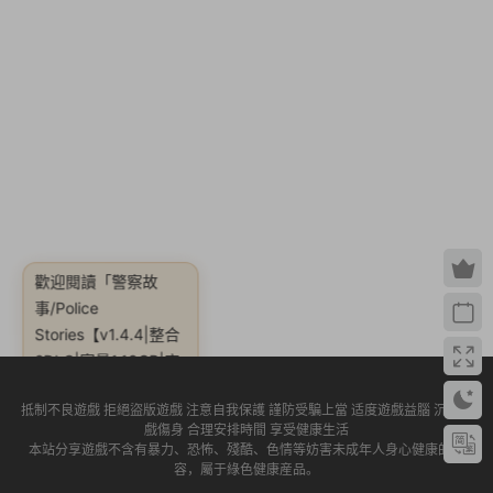
歡迎閱讀
「警察故
Stories【v1.4.4|整合
2DLC|容量1.19GB|官
事/Police
方簡體中文】」
抵制不良遊戲 拒絕盜版遊戲 注意自我保護 謹防受騙上當 适度遊戲益腦 沉迷遊
戲傷身 合理安排時間 享受健康生活
本站分享遊戲不含有暴力、恐怖、殘酷、色情等妨害未成年人身心健康的内
容，屬于綠色健康産品。