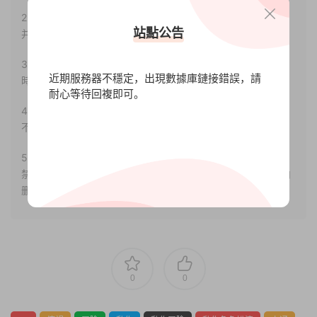
2.若您需要商業運營或用于其他商業活動，請您購買正版授權
站點公告
并合法使用。
3.如果本站有侵犯、不妥之處的資源，請聯系我們。将會第一
近期服務器不穩定，出現數據庫鏈接錯誤，請
時間解決！
耐心等待回複即可。
4.本站部分内容均由互聯網收集整理，僅供大家參考、學習，
不存在任何商業目的與商業用途。
5.本站提供的所有資源僅供參考學習使用，版權歸原著所有，
禁止下載本站資源參與任何商業和非法行爲，請于24小時之内
删除!
0
0