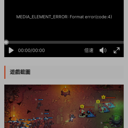
MEDIA_ELEMENT_ERROR: Format error(code:4)
00:00/00:00
倍速
遊戲截圖