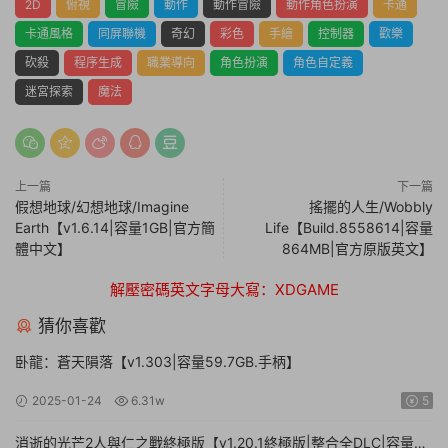
2D
俯視
冒險
動作
動作冒險
動作角色扮演
卡通
卡通風格
同屏聯機
奇幻
彩色
手繪
控制器
歡樂
砍殺
程序生成
職業導向
角色扮演
角色自定義
迷宮探索
魔法
上一篇
下一篇
假想地球/幻想地球/Imagine
搖擺的人生/Wobbly
Earth【v1.6.14|容量1GB|官方簡
Life【Build.8558614|容量
體中文】
864MB|官方原版英文】
解壓密碼英文字母大寫：XDGAME
猜你喜歡
卧龍：蒼天隕落【v1.303|容量59.7GB.手柄】
2025-01-24
6.31w
5
消逝的光芒2人與仁之戰終極版【v1.20.1終極版|整合全DLC|容量