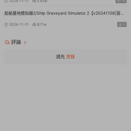
2024-11-11
5.83w
15
船舶墓地模拟器2/Ship Graveyard Simulator 2【v20241108|容量
11.6GB|官方簡體中文|支持鍵盤.鼠标】
2024-11-11
8.71w
5
評論
0
請先
登錄