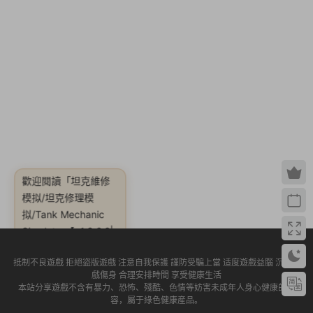
歡迎閱讀
「坦克維修
模拟/坦克修理模
拟/Tank Mechanic
Simulator【v1.3.2.2|
容量11.2GB|官方簡體
抵制不良遊戲 拒絕盜版遊戲 注意自我保護 謹防受騙上當 适度遊戲益腦 沉迷遊
中文】」
戲傷身 合理安排時間 享受健康生活
本站分享遊戲不含有暴力、恐怖、殘酷、色情等妨害未成年人身心健康的内
容，屬于綠色健康産品。