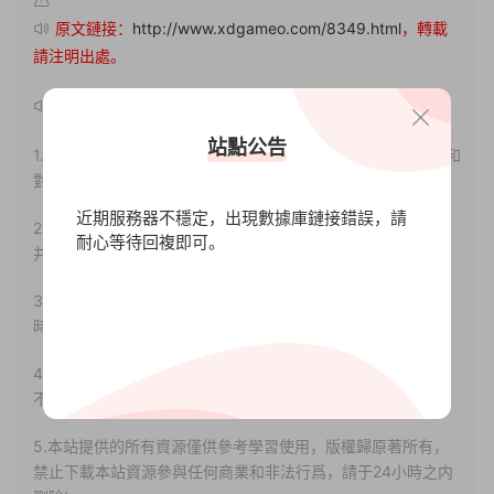
原文鏈接：
http://www.xdgameo.com/8349.html
，轉載
請注明出處。
聲明：
站點公告
1.本站部分内容轉載自其它媒體，但并不代表本站贊同其觀點和
對其真實性負責。
近期服務器不穩定，出現數據庫鏈接錯誤，請
2.若您需要商業運營或用于其他商業活動，請您購買正版授權
耐心等待回複即可。
并合法使用。
3.如果本站有侵犯、不妥之處的資源，請聯系我們。将會第一
時間解決！
4.本站部分内容均由互聯網收集整理，僅供大家參考、學習，
不存在任何商業目的與商業用途。
5.本站提供的所有資源僅供參考學習使用，版權歸原著所有，
禁止下載本站資源參與任何商業和非法行爲，請于24小時之内