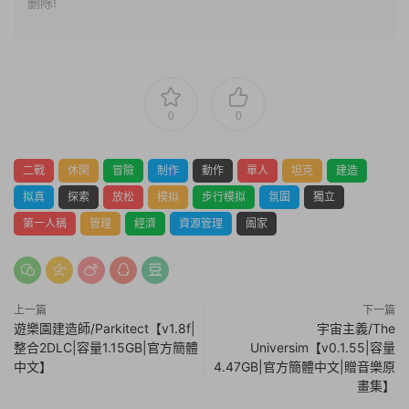
删除!
0
0
二戰
休閑
冒險
制作
動作
單人
坦克
建造
拟真
探索
放松
模拟
步行模拟
氛圍
獨立
第一人稱
管理
經濟
資源管理
阖家
上一篇
下一篇
遊樂園建造師/Parkitect【v1.8f|
宇宙主義/The
整合2DLC|容量1.15GB|官方簡體
Universim【v0.1.55|容量
中文】
4.47GB|官方簡體中文|贈音樂原
畫集】