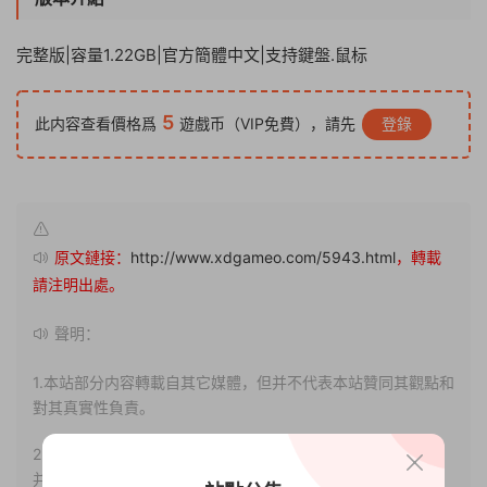
完整版|容量1.22GB|官方簡體中文|支持鍵盤.鼠标
5
此内容查看價格爲
遊戲币（VIP免費），請先
登錄
原文鏈接：
http://www.xdgameo.com/5943.html
，轉載
請注明出處。
聲明：
1.本站部分内容轉載自其它媒體，但并不代表本站贊同其觀點和
對其真實性負責。
2.若您需要商業運營或用于其他商業活動，請您購買正版授權
并合法使用。