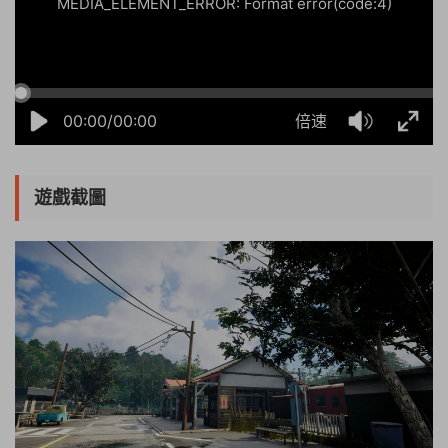
MEDIA_ELEMENT_ERROR: Format error(code:4)
00:00/00:00
倍速
遊戲截圖