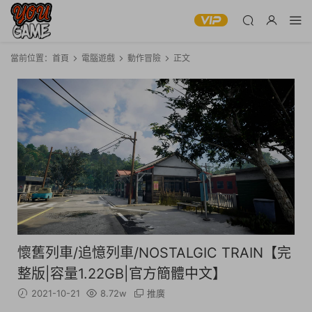
當前位置：
首頁
電腦遊戲
動作冒險
正文
懷舊列車/追憶列車/NOSTALGIC TRAIN【完
整版|容量1.22GB|官方簡體中文】
2021-10-21
8.72w
推廣