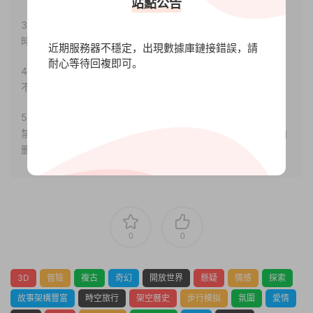
站點公告
3.如果本站有侵犯、不妥之處的資源，請聯系我們。将會第一
時間解決！
近期服務器不穩定，出現數據庫鏈接錯誤，請
耐心等待回複即可。
4.本站部分内容均由互聯網收集整理，僅供大家參考、學習，
不存在任何商業目的與商業用途。
5.本站提供的所有資源僅供參考學習使用，版權歸原著所有，
禁止下載本站資源參與任何商業和非法行爲，請于24小時之内
删除!
0
0
3D
冒險
複古
奇幻
開放世界
懸疑
情感
探索
故事架構豐富
時空旅行
架空曆史
步行模拟
氛圍
愛情