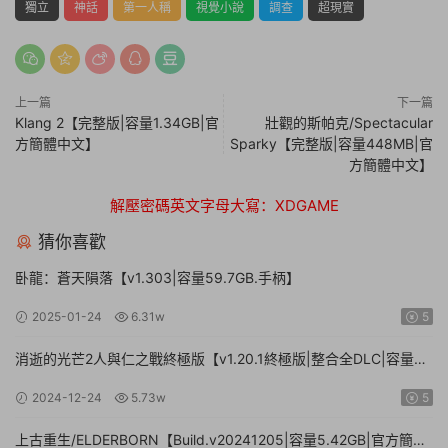
獨立
神話
第一人稱
視覺小說
調查
超現實
上一篇
下一篇
Klang 2【完整版|容量1.34GB|官
壯觀的斯帕克/Spectacular
方簡體中文】
Sparky【完整版|容量448MB|官
方簡體中文】
解壓密碼英文字母大寫：XDGAME
猜你喜歡
卧龍：蒼天隕落【v1.303|容量59.7GB.手柄】
2025-01-24
6.31w
5
消逝的光芒2人與仁之戰終極版【v1.20.1終極版|整合全DLC|容量
71.3GB.手柄|贈多項修改器】
2024-12-24
5.73w
5
上古重生/ELDERBORN【Build.v20241205|容量5.42GB|官方簡體