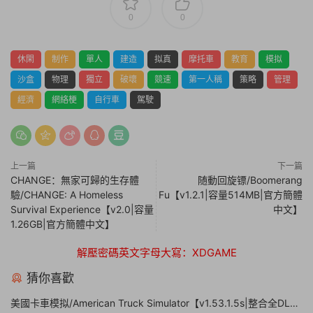
0
0
休閑
制作
單人
建造
拟真
摩托車
教育
模拟
沙盒
物理
獨立
破壞
競速
第一人稱
策略
管理
經濟
網絡梗
自行車
駕駛
上一篇
下一篇
CHANGE：無家可歸的生存體
随動回旋镖/Boomerang
驗/CHANGE: A Homeless
Fu【v1.2.1|容量514MB|官方簡體
Survival Experience【v2.0|容量
中文】
1.26GB|官方簡體中文】
解壓密碼英文字母大寫：XDGAME
猜你喜歡
美國卡車模拟/American Truck Simulator【v1.53.1.5s|整合全DLC|