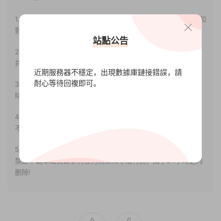
1.本站部分内容轉載自其它媒體，但并不代表本站贊同其觀點和
對其真實性負責。
站點公告
2.若您需要商業運營或用于其他商業活動，請您購買正版授權
并合法使用。
近期服務器不穩定，出現數據庫鏈接錯誤，請
耐心等待回複即可。
3.如果本站有侵犯、不妥之處的資源，請聯系我們。将會第一
時間解決！
4.本站部分内容均由互聯網收集整理，僅供大家參考、學習，
不存在任何商業目的與商業用途。
5.本站提供的所有資源僅供參考學習使用，版權歸原著所有，
禁止下載本站資源參與任何商業和非法行爲，請于24小時之内
删除!