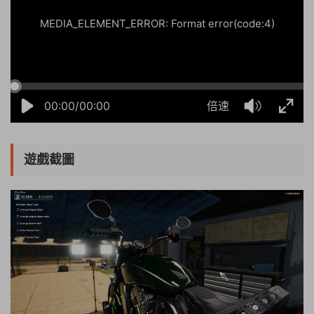
MEDIA_ELEMENT_ERROR: Format error(code:4)
00:00/00:00
倍速
遊戲截圖