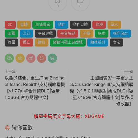
0
0
2D
冒險
劇情豐富
動作
動作冒險
動漫
單人
困難
奇幻
平台遊戲
平台解謎
手繪
探索
橫向滾屏
氛圍
獨立
硬核
類銀河戰士惡魔城
類魂系列
魔法
上一篇
下一篇
以撒的結合：重生/The Binding
王國風雲3/十字軍之王
of Isaac: Rebirth/支持網絡聯機
3/Crusader Kings III/支持網絡聯
【v1.7.7a|整合忏悔DLC|容量
機【v1.5.0.1聯機版|集成DLCs|容
1.06GB|官方簡體中文】
量7.49GB|官方簡體中文|贈多項
修改器】
解壓密碼英文字母大寫：XDGAME
猜你喜歡