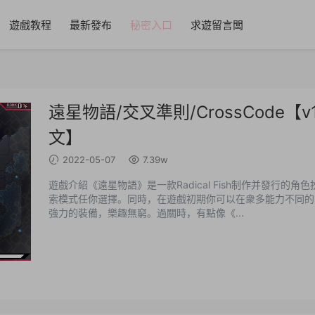
遊戲教程
最新發布
秘密入口
求遊留言闆
遠星物語/交叉準則/CrossCode【v1
文】
2022-05-07
7.39w
遊戲介紹《遠星物語》是一款Radical Fish制作并發行
索模式任你選擇。同時，在遊戲初期你可以在衆多能力不同的
強力的裝備，樂趣無窮。過關時，有點像《...