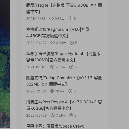
脆弱/Fragile【完整版|容量3.98GB|官方簡
體中文】
2021-11-23
9.85w
5
拉格諾瑞姆/Ragnorium【v1.0|容量
4.46GB|官方簡體中文】
2022-04-27
6.93w
5
超級宇宙巡航機/Super Hydorah【完整版|
容量200MB|官方簡體中文】
2021-06-05
7.36w
5
圖靈完備/Turing Complete【v0.1.1.7|容量
322MB|官方簡體中文】
2022-12-20
10w+
5
海商王4/Port Royale 4【v1.7.0.33943|容
量7.03GB|官方簡體中文】
2022-05-08
7.21w
5
星際小隊：傳奇版/Space Crew: