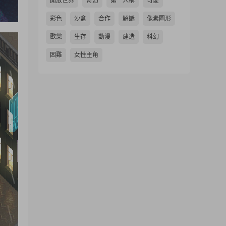
開放世界
奇幻
第一人稱
可愛
彩色
沙盒
合作
解謎
像素圖形
歡樂
生存
動漫
建造
科幻
困難
女性主角