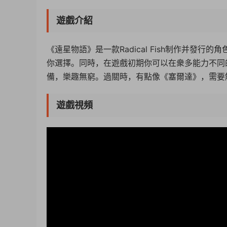
遊戲介紹
《遠星物語》是一款Radical Fish制作并
你選擇。同時，在遊戲初期你可以在衆多能力不同
備，樂趣無窮。過關時，有點像《塞爾達》，需要
遊戲視頻
50%
75%
100%