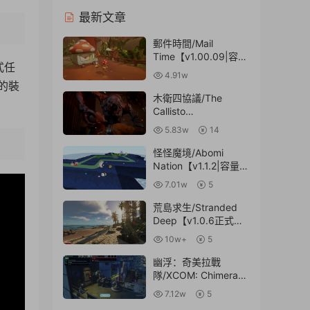
最新文章
郵件時間/Mail
Time【v1.00.09|容量
式任
1.6GB|官方簡體中
4.91w
文】
的裝
木衛四協議/The
Callisto
Protocol【v2024073
5.83w
14
0|容量84GB|官方簡體
中文】
怪怪魔境/Abomi
6:15
Nation【v1.1.2|容量
1.22GB|官方簡體中
7.01w
5
文】
荒島求生/Stranded
Deep【v1.0.6正式版|
容量2.31GB|官方原版
10w+
5
英文|贈多項修改器|贈
舊版v0.90.0帶漢化|
幽浮：奇美拉戰
贈遊戲攻略|贈合成
隊/XCOM: Chimera
表】
Squad【v1.0.0.4604
7.12w
5
9|容量15GB|官方簡體