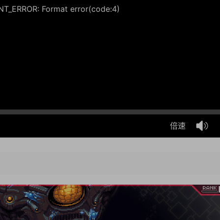
_ERROR: Format error(code:4)
倍速