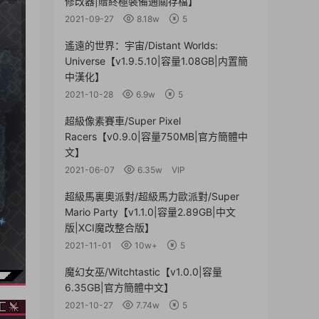
修改器|贈終極裝備通關存檔】
2021-09-27
8.18w
5
遙遠的世界：宇宙/Distant Worlds:
Universe【v1.9.5.10|容量1.08GB|内置簡
中漢化】
2021-10-28
6.9w
5
超級像素賽車/Super Pixel
Racers【v0.9.0|容量750MB|官方簡體中
文】
2021-06-07
6.35w
VIP
超級馬裏奧派對/超級馬力歐派對/Super
Mario Party【v1.1.0|容量2.89GB|中文
版|XCI魔改整合版】
2021-11-01
10w+
5
魔幻女巫/Witchtastic【v1.0.0|容量
6.35GB|官方簡體中文】
2021-10-27
7.74w
5