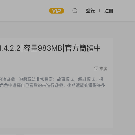
登錄
注冊
.4.2.2|容量983MB|官方簡體中
推廣
的角色扮演遊戲。遊戲玩法非常豐富：故事模式，解謎模式，探
角色中選擇自己喜歡的來進行遊戲，後期還能夠獲得許多