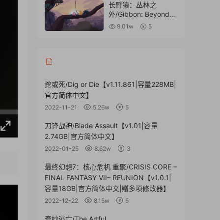
量21.7GB|官方简体中
长臂猿：丛林之
文|赠原声音乐|赠壁
外/Gibbon: Beyond
纸】
the
9.01w
5
Trees【v20220519|
容量987MB|官方简体
中文】
挖或死/Dig or Die【v1.11.861|容量228MB|
官方简体中文】
2022-11-21
5.26w
5
刀锋战神/Blade Assault【v1.01|容量
2.74GB|官方简体中文】
2022-01-25
8.62w
3
最终幻想7：核心危机 重聚/CRISIS CORE –
FINAL FANTASY VII– REUNION【v1.0.1|
容量18GB|官方简体中文|赠多项修改器】
2022-12-22
8.15w
5
奇妙逃亡/The Artful