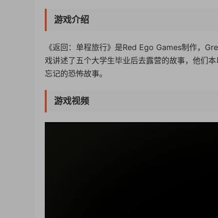
游戏介绍
《返回：单程旅行》是Red Ego Games制作，Gree
戏讲述了五个大学生毕业后去露营的故事，他们本
忘记的恐怖故事。
游戏视频
50%
75%
100%