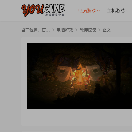
电脑游戏
主机游戏
当前位置：
首页
电脑游戏
恐怖惊悚
正文