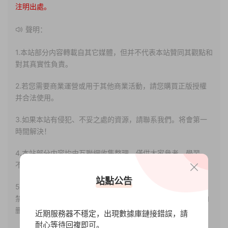
注明出處。
聲明：
1.本站部分内容轉載自其它媒體，但并不代表本站贊同其觀點和
對其真實性負責。
2.若您需要商業運營或用于其他商業活動，請您購買正版授權
并合法使用。
3.如果本站有侵犯、不妥之處的資源，請聯系我們。将會第一
時間解決！
4.本站部分内容均由互聯網收集整理，僅供大家參考、學習，
不存在任何商業目的與商業用途。
站點公告
5.本站提供的所有資源僅供參考學習使用，版權歸原著所有，
禁止下載本站資源參與任何商業和非法行爲，請于24小時之内
删除!
近期服務器不穩定，出現數據庫鏈接錯誤，請
耐心等待回複即可。