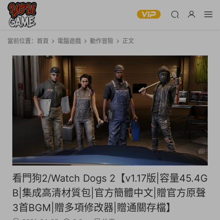
當前位置：
首頁
電腦遊戲
動作冒險
正文
看門狗2/Watch Dogs 2【v1.17版|容量45.4G
B|集成高清材質包|官方簡體中文|贈官方原聲
3首BGM|贈多項修改器|贈通關存檔】