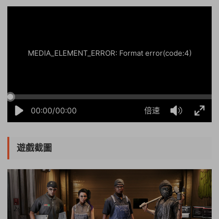
MEDIA_ELEMENT_ERROR: Format error(code:4)
00:00/00:00
倍速
遊戲截圖