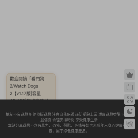
歡迎閱讀
「看門狗
2/Watch Dogs
2【v1.17版|容量
45.4GB|集成高清材
質包|官方簡體中文|贈
官方原聲3首BGM|贈
多項修改器|贈通關存
抵制不良遊戲 拒絕盜版遊戲 注意自我保護 謹防受騙上當 适度遊戲益腦 沉迷遊
戲傷身 合理安排時間 享受健康生活
本站分享遊戲不含有暴力、恐怖、殘酷、色情等妨害未成年人身心健康的内
檔】」
容，屬于綠色健康産品。