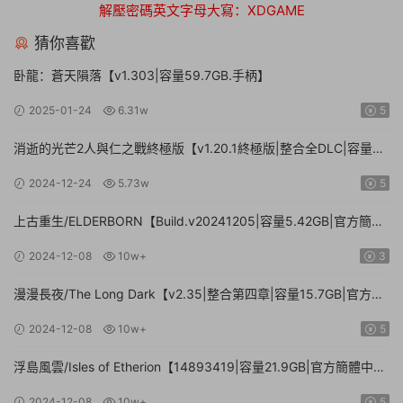
解壓密碼英文字母大寫：XDGAME
猜你喜歡
卧龍：蒼天隕落【v1.303|容量59.7GB.手柄】
2025-01-24
6.31w
5
消逝的光芒2人與仁之戰終極版【v1.20.1終極版|整合全DLC|容量
71.3GB.手柄|贈多項修改器】
2024-12-24
5.73w
5
上古重生/ELDERBORN【Build.v20241205|容量5.42GB|官方簡體
中文】
2024-12-08
10w+
3
漫漫長夜/The Long Dark【v2.35|整合第四章|容量15.7GB|官方簡
體中文】
2024-12-08
10w+
5
浮島風雲/Isles of Etherion【14893419|容量21.9GB|官方簡體中
文】
2024-12-08
10w+
5