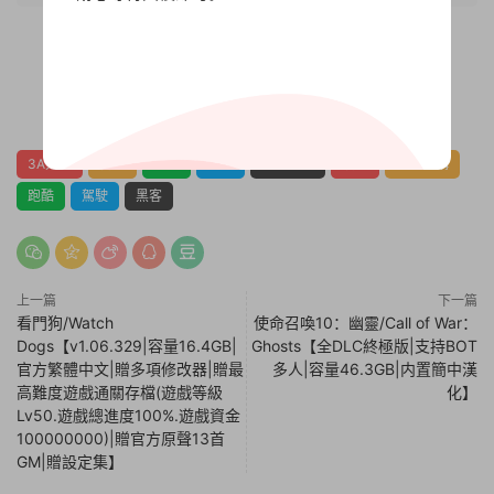
0
0
3A大作
冒險
動作
射擊
開放世界
潛行
第三人稱
跑酷
駕駛
黑客
上一篇
下一篇
看門狗/Watch
使命召喚10：幽靈/Call of War：
Dogs【v1.06.329|容量16.4GB|
Ghosts【全DLC終極版|支持BOT
官方繁體中文|贈多項修改器|贈最
多人|容量46.3GB|内置簡中漢
高難度遊戲通關存檔(遊戲等級
化】
Lv50.遊戲總進度100%.遊戲資金
100000000)|贈官方原聲13首
GM|贈設定集】