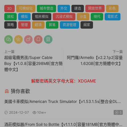
3D
可模組化
城市營造
外交
建造
開放世界
彩色
放松
模拟
殖民模拟
沉浸式模拟
沙盒
現代
電影式
策略
管理
經濟
貿易
資源管理
阖家
上一篇
下一篇
超級電纜男孩/Super Cable
阿門羅/Armello【v2.2.1p2|容量
Boy【v1.0.8|容量298MB|官方簡
1.62GB|官方簡體中文】
體中文】
解壓密碼英文字母大寫：XDGAME
猜你喜歡
美國卡車模拟/American Truck Simulator【v1.53.1.5s|整合全DLC|
容量20.8GB|官方簡體中文|支持鍵盤.鼠标.手柄】
2024-12-07
10w+
5
酒莊模拟器/From Soil to Bottle【v1.1.1.0|容量181MB|官方簡體中