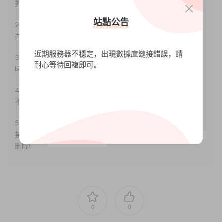
對其真實性負責。
站點公告
2.若您需要商業運營或用于其他商業活動，請您購買正版授權
并合法使用。
近期服務器不穩定，出現數據庫鏈接錯誤，請
3.如果本站有侵犯、不妥之處的資源，請聯系我們。将會第一
耐心等待回複即可。
時間解決！
4.本站部分内容均由互聯網收集整理，僅供大家參考、學習，
不存在任何商業目的與商業用途。
5.本站提供的所有資源僅供參考學習使用，版權歸原著所有，
禁止下載本站資源參與任何商業和非法行爲，請于24小時之内
删除!
0
0