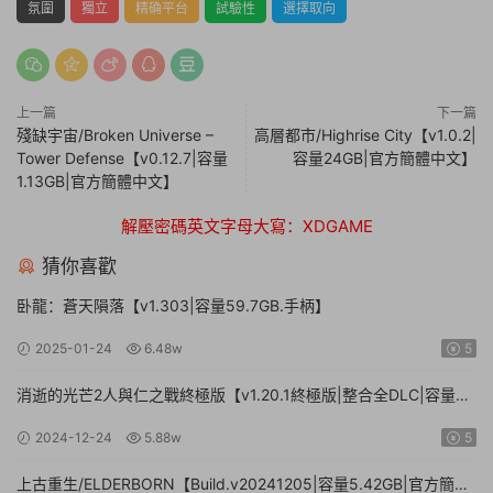
氛圍
獨立
精确平台
試驗性
選擇取向
上一篇
下一篇
殘缺宇宙/Broken Universe –
高層都市/Highrise City【v1.0.2|
Tower Defense【v0.12.7|容量
容量24GB|官方簡體中文】
1.13GB|官方簡體中文】
解壓密碼英文字母大寫：XDGAME
猜你喜歡
卧龍：蒼天隕落【v1.303|容量59.7GB.手柄】
2025-01-24
6.48w
5
消逝的光芒2人與仁之戰終極版【v1.20.1終極版|整合全DLC|容量
71.3GB.手柄|贈多項修改器】
2024-12-24
5.88w
5
上古重生/ELDERBORN【Build.v20241205|容量5.42GB|官方簡體