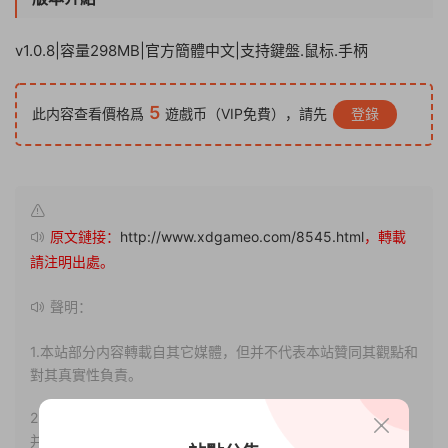
v1.0.8|容量298MB|官方簡體中文|支持鍵盤.鼠标.手柄
5
此内容查看價格爲
遊戲币（VIP免費），請先
登錄
原文鏈接：
http://www.xdgameo.com/8545.html
，轉載
請注明出處。
聲明：
1.本站部分内容轉載自其它媒體，但并不代表本站贊同其觀點和
對其真實性負責。
2.若您需要商業運營或用于其他商業活動，請您購買正版授權
并合法使用。