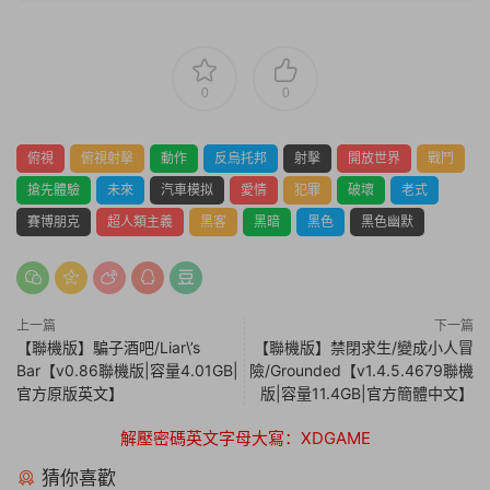
0
0
俯視
俯視射擊
動作
反烏托邦
射擊
開放世界
戰鬥
搶先體驗
未來
汽車模拟
愛情
犯罪
破壞
老式
賽博朋克
超人類主義
黑客
黑暗
黑色
黑色幽默
上一篇
下一篇
【聯機版】騙子酒吧/Liar\’s
【聯機版】禁閉求生/變成小人冒
Bar【v0.86聯機版|容量4.01GB|
險/Grounded【v1.4.5.4679聯機
官方原版英文】
版|容量11.4GB|官方簡體中文】
解壓密碼英文字母大寫：XDGAME
猜你喜歡