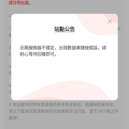
請注明出處。
聲明：
1.本站部分内容轉載自其它媒體，但并不代表本站贊同其觀點和
站點公告
對其真實性負責。
近期服務器不穩定，出現數據庫鏈接錯誤，請
2.若您需要商業運營或用于其他商業活動，請您購買正版授權
耐心等待回複即可。
并合法使用。
3.如果本站有侵犯、不妥之處的資源，請聯系我們。将會第一
時間解決！
4.本站部分内容均由互聯網收集整理，僅供大家參考、學習，
不存在任何商業目的與商業用途。
5.本站提供的所有資源僅供參考學習使用，版權歸原著所有，
禁止下載本站資源參與任何商業和非法行爲，請于24小時之内
删除!