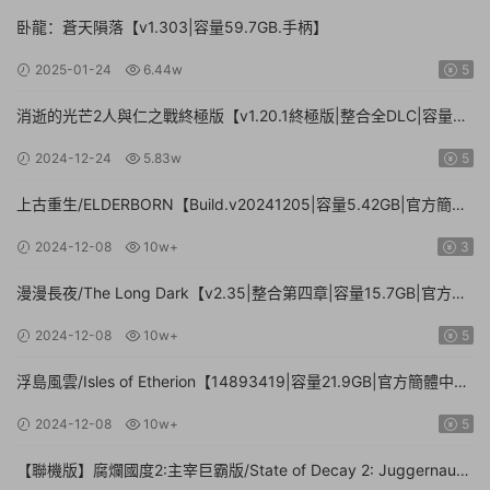
卧龍：蒼天隕落【v1.303|容量59.7GB.手柄】
2025-01-24
6.44w
5
消逝的光芒2人與仁之戰終極版【v1.20.1終極版|整合全DLC|容量
71.3GB.手柄|贈多項修改器】
2024-12-24
5.83w
5
上古重生/ELDERBORN【Build.v20241205|容量5.42GB|官方簡體
中文】
2024-12-08
10w+
3
漫漫長夜/The Long Dark【v2.35|整合第四章|容量15.7GB|官方簡
體中文】
2024-12-08
10w+
5
浮島風雲/Isles of Etherion【14893419|容量21.9GB|官方簡體中
文】
2024-12-08
10w+
5
【聯機版】腐爛國度2:主宰巨霸版/State of Decay 2: Juggernaut