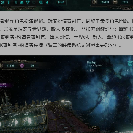
》是一款動作角色扮演遊戲。玩家扮演審判官，周旋于衆多角色間戰
畫風呈現宏偉世界觀，敵人多樣化。 **搜索關鍵詞**：戰錘4
K審判者-殉道者審判官、單人劇情、世界觀、敵人、戰錘40K審判
K審判者-殉道者裝備（豐富的裝備系統是遊戲重要部分）。