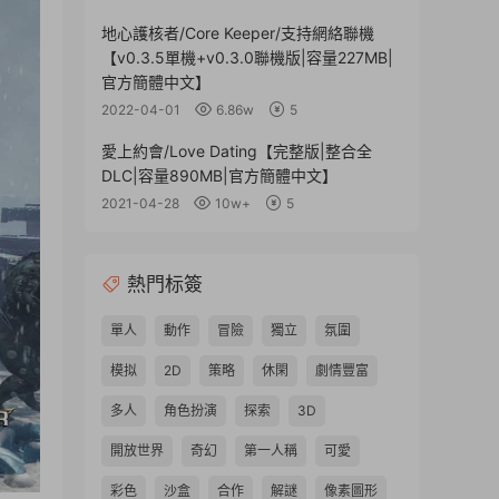
地心護核者/Core Keeper/支持網絡聯機
【v0.3.5單機+v0.3.0聯機版|容量227MB|
官方簡體中文】
2022-04-01
6.86w
5
愛上約會/Love Dating【完整版|整合全
DLC|容量890MB|官方簡體中文】
2021-04-28
10w+
5
熱門标簽
單人
動作
冒險
獨立
氛圍
模拟
2D
策略
休閑
劇情豐富
多人
角色扮演
探索
3D
開放世界
奇幻
第一人稱
可愛
彩色
沙盒
合作
解謎
像素圖形