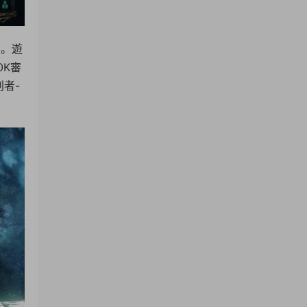
鬥。遊
0K審
者-