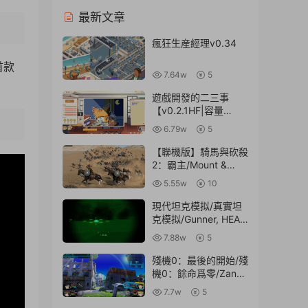
最新文章
瘋狂生産經理v0.34
首款
7.64w
5
遊戲開發的二三事
【v0.2.1HF|容量
478MB|官方簡體中
6.79w
5
文】
2:04
【聯機版】騎馬與砍殺
2：霸主/Mount &
Blade II:
5.55w
10
Bannerlord【v1.2.11.4
5697聯機版|容量
現代坦克模拟/真實坦
45.9GB|官方簡體中
克模拟/Gunner, HEAT,
文】
PC!【v20220830|容
7.88w
5
量7.79GB|官方原版英
文】
殘機0：最後的開始/殘
機0：餘命爲零/Zanki
Zero: Last
7.7w
5
Beginning【完整版|容