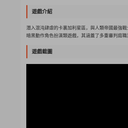
遊戲介紹
潛入混沌肆虐的卡裏加利星區，與人類帝國最強戰士一同淨化不潔！
暗黑動作角色扮演類遊戲，其涵蓋了多重審判庭職
遊戲截圖
50%
75%
100%