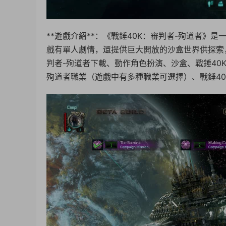
**遊戲介紹**：《戰錘40K：審判者-殉道者
戲有單人劇情，還提供巨大開放的沙盒世界供探索，
判者-殉道者下載、動作角色扮演、沙盒、戰錘40
殉道者職業（遊戲中有多種職業可選擇）、戰錘40