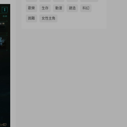
歡樂
生存
動漫
建造
科幻
困難
女性主角