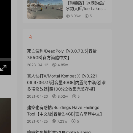
量10.6GB|官方繁體中
【聯機版】冰湖釣魚/
文|贈多項修改器】
冰釣大師/Ice Lakes/
支持網絡聯機
6.96w
5
死亡波利/DeadPoly【v0.0.7B.5|容量
7.55GB|官方簡體中文】
2023-04-12
4.85w
真人快打X/Mortal Kombat X【v0.221-
06.97367.1版|容量40GB|内置簡中漢化|贈
多項修改器|贈100%全收集完美存檔】
2021-04-20
8.02w
5
建築也有感情/Buildings Have Feelings
Too!【中文版|容量2.4GB|官方簡體中文】
2021-04-25
7.23w
5
終極釣魚模拟器2/Ultimate Fishing