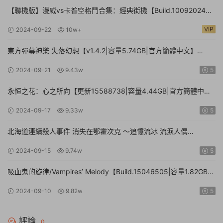
【聯機版】漫威vs卡普空格鬥合集：經典街機【Build.10092024聯
機版|容量3.41GB|官方簡體中文】MARVEL vs. CAPCOM Fighting
VIP
2024-09-22
10w+
Collection: Arcade Classics
東方彈幕神樂 失落幻想【v1.4.2|容量5.74GB|官方簡體中文】
Touhou Danmaku Kagura Phantasia Lost
2024-09-21
9.43w
5
永恒之花：心之所向【更新15588738|容量4.44GB|官方簡體中
文|】Everlasting Flowers – Where there is a will, there is a way
2024-09-17
9.33w
5
北海道連續殺人事件 消失在鄂霍次克 ～追憶流冰 流淚人偶
【Build.15672920|容量1.01GB|官方簡體中文】The Hokkaido
2024-09-15
9.74w
5
Serial Murder Case The Okhotsk Disappearance ~Memories in
Ice, Tearful Figurine~
吸血鬼的旋律/Vampires’ Melody【Build.15046505|容量1.82GB|
官方簡體中文】
2024-09-10
9.82w
5
評論
0