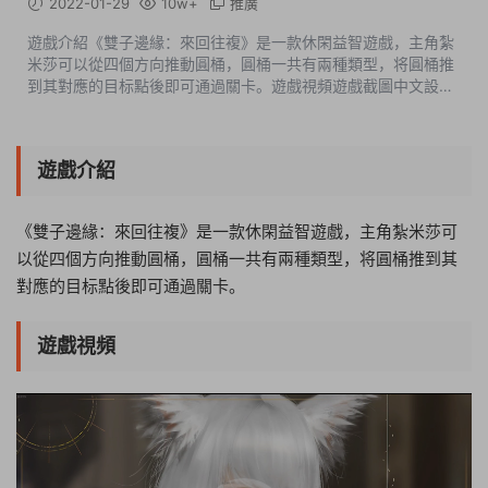
2022-01-29
10w+
推廣
遊戲介紹《雙子邊緣：來回往複》是一款休閑益智遊戲，主角紮
米莎可以從四個方向推動圓桶，圓桶一共有兩種類型，将圓桶推
到其對應的目标點後即可通過關卡。遊戲視頻遊戲截圖中文設置
Options-Language-中文版本介紹v20220124|容量300MB|官
方簡體中文|支持鍵盤.鼠标 ...
遊戲介紹
《雙子邊緣：來回往複》是一款休閑益智遊戲，主角紮米莎可
以從四個方向推動圓桶，圓桶一共有兩種類型，将圓桶推到其
對應的目标點後即可通過關卡。
遊戲視頻
01:52:17
50%
75%
100%