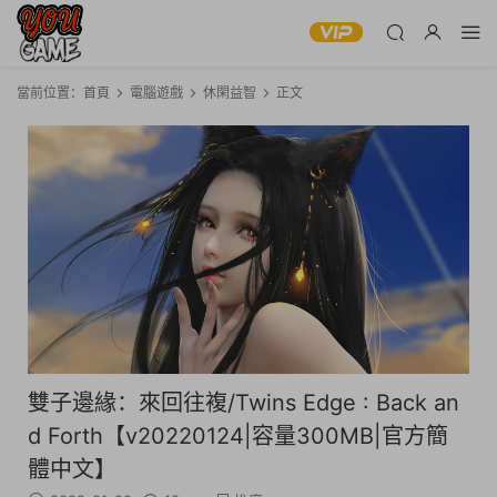
當前位置：
首頁
電腦遊戲
休閑益智
正文
雙子邊緣：來回往複/Twins Edge : Back an
d Forth【v20220124|容量300MB|官方簡
體中文】