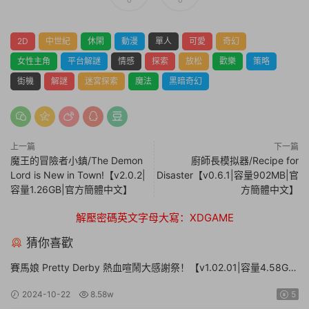
0
0
2D
中世紀
休閑
動漫
單人
可愛
奇幻
女性主角
平台解謎
情感
探索
放松
歡樂
策略
街機
解謎
迷宮探索
魔法
黑暗奇幻
上一篇
下一篇
魔王的冒險者小鎮/The Demon
廚師長模拟器/Recipe for
Lord is New in Town!【v2.0.2|
Disaster【v0.6.1|容量902MB|官
容量1.26GB|官方簡體中文】
方簡體中文】
解壓密碼英文字母大寫：XDGAME
猜你喜歡
賽馬娘 Pretty Derby 熱血喧鬧大感謝祭！【v1.02.01|容量4.58GB|
官方簡體中文】Umamusume: Pretty Derby – Party Dash
2024-10-22
8.58w
5