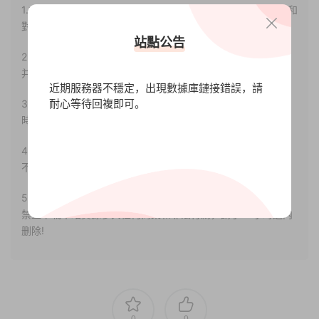
1.本站部分内容轉載自其它媒體，但并不代表本站贊同其觀點和
對其真實性負責。
站點公告
2.若您需要商業運營或用于其他商業活動，請您購買正版授權
并合法使用。
近期服務器不穩定，出現數據庫鏈接錯誤，請
耐心等待回複即可。
3.如果本站有侵犯、不妥之處的資源，請聯系我們。将會第一
時間解決！
4.本站部分内容均由互聯網收集整理，僅供大家參考、學習，
不存在任何商業目的與商業用途。
5.本站提供的所有資源僅供參考學習使用，版權歸原著所有，
禁止下載本站資源參與任何商業和非法行爲，請于24小時之内
删除!