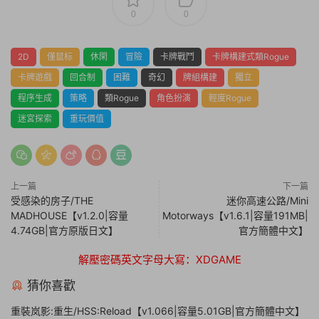
0
0
2D
僅鼠标
休閑
冒險
卡牌戰鬥
卡牌構建式類Rogue
卡牌遊戲
回合制
困難
奇幻
牌組構建
獨立
程序生成
策略
類Rogue
角色扮演
輕度Rogue
迷宮探索
重玩價值
上一篇
下一篇
受感染的房子/THE
迷你高速公路/Mini
MADHOUSE【v1.2.0|容量
Motorways【v1.6.1|容量191MB|
4.74GB|官方原版日文】
官方簡體中文】
解壓密碼英文字母大寫：XDGAME
猜你喜歡
重裝岚影:重生/HSS:Reload【v1.066|容量5.01GB|官方簡體中文】