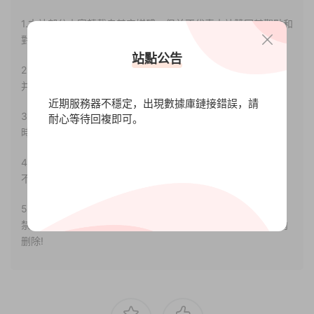
1.本站部分内容轉載自其它媒體，但并不代表本站贊同其觀點和
對其真實性負責。
站點公告
2.若您需要商業運營或用于其他商業活動，請您購買正版授權
并合法使用。
近期服務器不穩定，出現數據庫鏈接錯誤，請
3.如果本站有侵犯、不妥之處的資源，請聯系我們。将會第一
耐心等待回複即可。
時間解決！
4.本站部分内容均由互聯網收集整理，僅供大家參考、學習，
不存在任何商業目的與商業用途。
5.本站提供的所有資源僅供參考學習使用，版權歸原著所有，
禁止下載本站資源參與任何商業和非法行爲，請于24小時之内
删除!