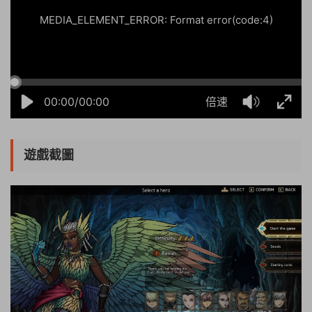
MEDIA_ELEMENT_ERROR: Format error(code:4)
00:00/00:00
倍速
遊戲截圖