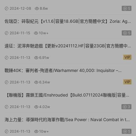
2024-12-08
8.6w
5
佐瑞亞：碎裂紀元【v1.1.6|容量18.6GB|官方簡體中文】Zoria: Age
of Shattering
2024-11-15
10w+
5
遠征：泥濘奔馳遊戲【更新v20241112.HF|容量23GB|官方簡體中
文】Expeditions: A MudRunner Game
VIP
2024-11-13
6.91w
戰錘40K：審判者-殉道者/Warhammer 40,000: Inquisitor –
Martyr【v2.9.4|容量80.1GB|官方簡體中文|支持鍵盤.鼠标.手柄】
VIP
2024-11-13
6.34w
【聯機版】霧鎖王國/Enshrouded【Build.07112024聯機版|容量
39GB|官方簡體中文】
2024-11-13
4.02w
3
海上力量：導彈時代的海軍作戰/Sea Power : Naval Combat in the
Missile Age【v0.1.0.0.14530|容量14.1GB|官方簡體中文|支持鍵盤.
2024-11-13
10w+
5
鼠标】