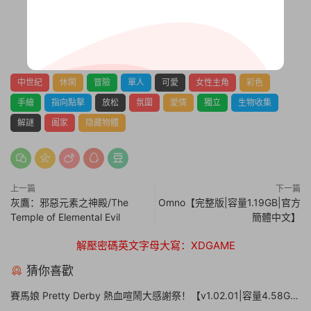
0
0
中世紀
休閑
冒險
單人
可愛
女性主角
彩色
手繪
指向點擊
放松
氛圍
愛情
獨立
生物收集
解謎
阖家
隐藏物體
上一篇
下一篇
灰鷹：邪惡元素之神殿/The
Omno【完整版|容量1.19GB|官方
Temple of Elemental Evil
簡體中文】
解壓密碼英文字母大寫：XDGAME
猜你喜歡
賽馬娘 Pretty Derby 熱血喧鬧大感謝祭！【v1.02.01|容量4.58GB|