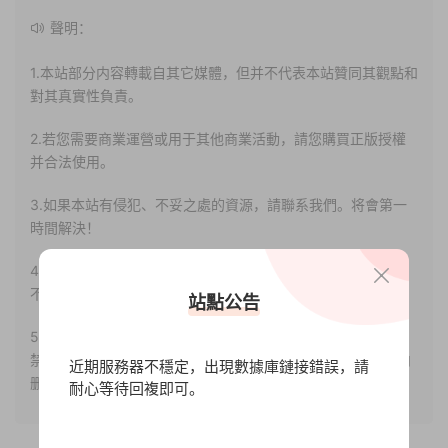
聲明：
1.本站部分内容轉載自其它媒體，但并不代表本站贊同其觀點和
對其真實性負責。
2.若您需要商業運營或用于其他商業活動，請您購買正版授權
并合法使用。
3.如果本站有侵犯、不妥之處的資源，請聯系我們。将會第一
時間解決！
4.本站部分内容均由互聯網收集整理，僅供大家參考、學習，
不存在任何商業目的與商業用途。
站點公告
5.本站提供的所有資源僅供參考學習使用，版權歸原著所有，
禁止下載本站資源參與任何商業和非法行爲，請于24小時之内
近期服務器不穩定，出現數據庫鏈接錯誤，請
删除!
耐心等待回複即可。