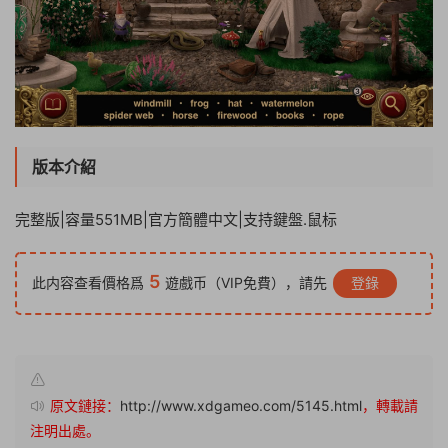
版本介紹
完整版|容量551MB|官方簡體中文|支持鍵盤.鼠标
5
此内容查看價格爲
遊戲币（VIP免費），請先
登錄
原文鏈接：
http://www.xdgameo.com/5145.html
，轉載請
注明出處。