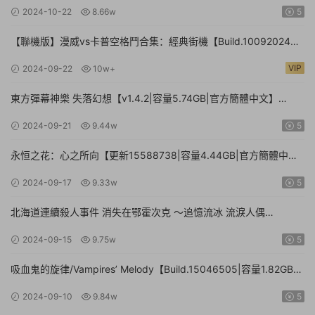
官方簡體中文】Umamusume: Pretty Derby – Party Dash
2024-10-22
8.66w
5
【聯機版】漫威vs卡普空格鬥合集：經典街機【Build.10092024聯
機版|容量3.41GB|官方簡體中文】MARVEL vs. CAPCOM Fighting
VIP
2024-09-22
10w+
Collection: Arcade Classics
東方彈幕神樂 失落幻想【v1.4.2|容量5.74GB|官方簡體中文】
Touhou Danmaku Kagura Phantasia Lost
2024-09-21
9.44w
5
永恒之花：心之所向【更新15588738|容量4.44GB|官方簡體中
文|】Everlasting Flowers – Where there is a will, there is a way
2024-09-17
9.33w
5
北海道連續殺人事件 消失在鄂霍次克 ～追憶流冰 流淚人偶
【Build.15672920|容量1.01GB|官方簡體中文】The Hokkaido
2024-09-15
9.75w
5
Serial Murder Case The Okhotsk Disappearance ~Memories in
Ice, Tearful Figurine~
吸血鬼的旋律/Vampires’ Melody【Build.15046505|容量1.82GB|
官方簡體中文】
2024-09-10
9.84w
5