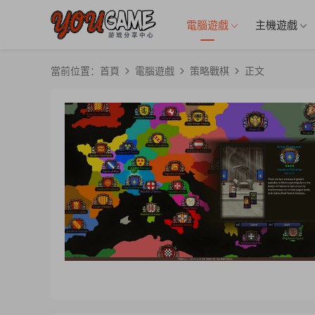
電腦遊戲
主機遊戲
當前位置：
首頁
電腦遊戲
策略戰棋
正文