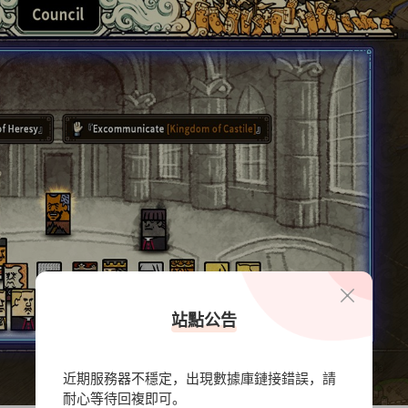
站點公告
近期服務器不穩定，出現數據庫鏈接錯誤，請
耐心等待回複即可。