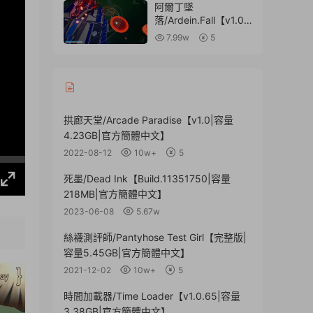
阿爾丁墜
落/Ardein.Fall【v1.0|
容量503MB|官方簡體
7.99w
5
中文】
拱廊天堂/Arcade Paradise【v1.0|容量
4.23GB|官方簡體中文】
2022-08-12
10w+
5
死墨/Dead Ink【Build.11351750|容量
218MB|官方簡體中文】
2023-06-08
5.67w
絲襪測評師/Pantyhose Test Girl【完整版|
容量5.45GB|官方簡體中文】
2021-12-02
10w+
5
時間加載器/Time Loader【v1.0.65|容量
3.38GB|官方簡體中文】