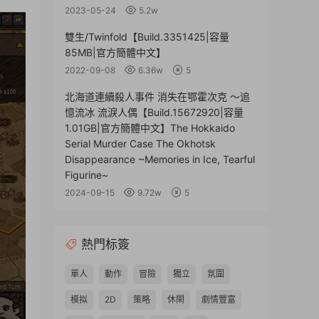
2023-05-24
5.2w
雙生/Twinfold【Build.3351425|容量
85MB|官方簡體中文】
2022-09-08
6.36w
5
北海道連續殺人事件 消失在鄂霍次克 ～追
憶流冰 流淚人偶【Build.15672920|容量
1.01GB|官方簡體中文】The Hokkaido
Serial Murder Case The Okhotsk
Disappearance ~Memories in Ice, Tearful
Figurine~
2024-09-15
9.72w
5
熱門标簽
單人
動作
冒險
獨立
氛圍
模拟
2D
策略
休閑
劇情豐富