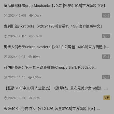
廢品機械師/Scrap Mechanic【v0.7.1|容量9.1GB|官方簡體中文】
2024-12-08
10w+
5
索利斯堡/Fort Solis【v20241204|容量15.4GB|官方簡體中文】
2024-12-07
6.69w
5
碉堡入侵者/Bunker Invaders【v0.1.0.7|容量1.49GB|官方簡體中
文|支持鍵盤.鼠标.手柄】
2024-11-15
10w+
5
可怕的夜班：第一卷 – 路邊餐廳/Creepy Shift: Roadside
Diner【Build.16224943|容量3.35GB|官方簡體中文】
2024-11-15
7.35w
5
【互動SLG/中文/真人全動态】《進擊吧，異次元美少女!遊戲》 官
方中文硬盤版【24G/新作/中文配音】
VIP
2024-11-14
10w+
戰錘40K：行商浪人【v1.2.1.26|容量37GB|官方簡體中文】