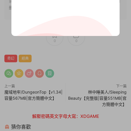
禁止下載本站資源參與任何商業和非法行爲，請于24小時之内
删除!
0
0
奇幻
經典
上一篇
下一篇
魔域地牢/DungeonTop【v1.34|
林中睡美人/Sleeping
容量567MB|官方簡體中文】
Beauty【完整版|容量551MB|官
方簡體中文】
解壓密碼英文字母大寫：XDGAME
猜你喜歡