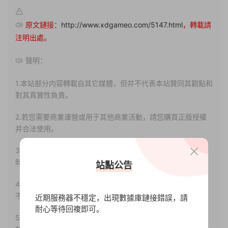
原文鏈接：
http://www.xdgameo.com/5147.html
，轉載請
注明出處。
聲明：
1.本站部分内容轉載自其它媒體，但并不代表本站贊同其觀點和
對其真實性負責。
2.若您需要商業運營或用于其他商業活動，請您購買正版授權
并合法使用。
3.如果本站有侵犯、不妥之處的資源，請聯系我們。将會第一
時間解決！
站點公告
4.本站部分内容均由互聯網收集整理，僅供大家參考、學習，
不存在任何商業目的與商業用途。
近期服務器不穩定，出現數據庫鏈接錯誤，請
耐心等待回複即可。
5.本站提供的所有資源僅供參考學習使用，版權歸原著所有，