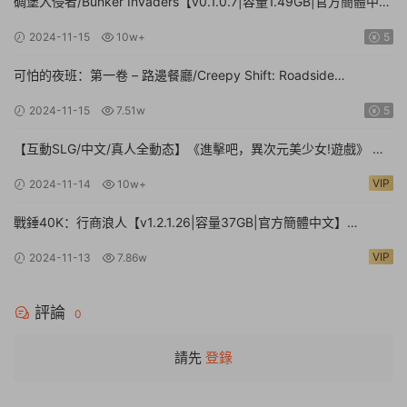
碉堡入侵者/Bunker Invaders【v0.1.0.7|容量1.49GB|官方簡體中
文|支持鍵盤.鼠标.手柄】
2024-11-15
10w+
5
可怕的夜班：第一卷 – 路邊餐廳/Creepy Shift: Roadside
Diner【Build.16224943|容量3.35GB|官方簡體中文】
2024-11-15
7.51w
5
【互動SLG/中文/真人全動态】《進擊吧，異次元美少女!遊戲》 官
方中文硬盤版【24G/新作/中文配音】
VIP
2024-11-14
10w+
戰錘40K：行商浪人【v1.2.1.26|容量37GB|官方簡體中文】
Warhammer 40,000: Rogue Trader
VIP
2024-11-13
7.86w
評論
0
請先
登錄