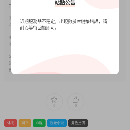
站點公告
并合法使用。
3.如果本站有侵犯、不妥之處的資源，請聯系我們。将會第一
近期服務器不穩定，出現數據庫鏈接錯誤，請
時間解決！
耐心等待回複即可。
4.本站部分内容均由互聯網收集整理，僅供大家參考、學習，
不存在任何商業目的與商業用途。
5.本站提供的所有資源僅供參考學習使用，版權歸原著所有，
禁止下載本站資源參與任何商業和非法行爲，請于24小時之内
删除!
0
0
休閑
獨立
血腥
視覺小說
角色扮演