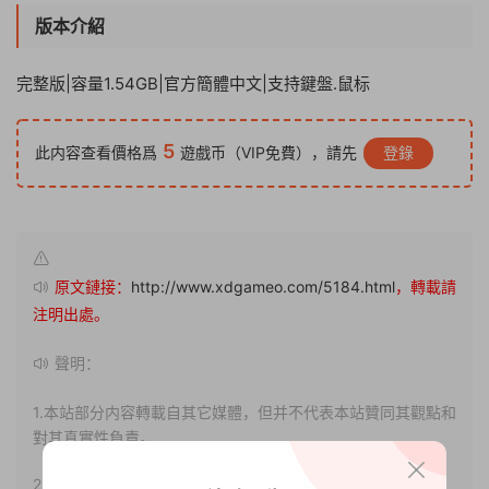
版本介紹
完整版|容量1.54GB|官方簡體中文|支持鍵盤.鼠标
5
此内容查看價格爲
遊戲币（VIP免費），請先
登錄
原文鏈接：
http://www.xdgameo.com/5184.html
，轉載請
注明出處。
聲明：
1.本站部分内容轉載自其它媒體，但并不代表本站贊同其觀點和
對其真實性負責。
2.若您需要商業運營或用于其他商業活動，請您購買正版授權