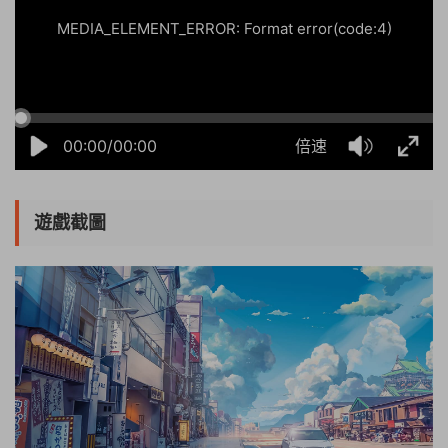
MEDIA_ELEMENT_ERROR: Format error(code:4)
00:00/00:00
倍速
遊戲截圖