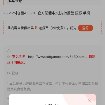
版本介紹
v3.2.25|容量4.35GB|官方簡體中文|支持鍵盤.鼠标.手柄
5
此内容查看價格爲
遊戲币（VIP免費），請先
登錄
原文鏈接：
http://www.xdgameo.com/5430.html
，轉載
請注明出處。
聲明：
1.本站部分内容轉載自其它媒體，但并不代表本站贊同其觀點和
對其真實性負責。
2.若您需要商業運營或用于其他商業活動，請您購買正版授權
并合法使用。