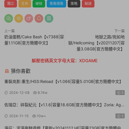
獨立
生存
硬核
等角視角
策略
解謎
上一篇
下一篇
奶油蛋糕/Cake Bash【v7388|容
地獄之路/宛如地
量1.11GB|官方簡體中文】
獄/Hellcoming【v20211207|容
量3.08GB|官方簡體中文】
解壓密碼英文字母大寫：XDGAME
猜你喜歡
重裝岚影:重生/HSS:Reload【v1.066|容量5.01GB|官方簡體中文】
2024-12-08
8.74w
5
佐瑞亞：碎裂紀元【v1.1.6|容量18.6GB|官方簡體中文】Zoria: Age
of Shattering
2024-11-15
10w+
5
遠征：泥濘奔馳遊戲【更新v20241112.HF|容量23GB|官方簡體中