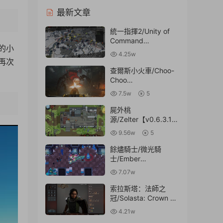
最新文章
統一指揮2/Unity of
Command
的小
II【Build.10192409|
4.25w
容量3.21GB|官方簡體
再次
中文】
查爾斯小火車/Choo-
Choo
Charles【v1.0.0|容量
7.5w
5
2.29GB|官方簡體中
文】
屍外桃
5:39
源/Zelter【v0.6.3.10
510|容量1.44GB|官方
9.56w
5
簡體中文】
餘燼騎士/微光騎
士/Ember
Knights【v0.11.0|容
7.07w
量562MB|官方簡體中
文】
索拉斯塔：法師之
冠/Solasta: Crown of
the
4.21w
Magister【v1.5.46|集