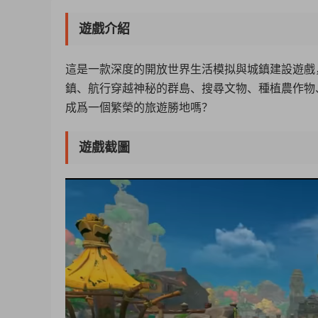
遊戲介紹
這是一款深度的開放世界生活模拟與城鎮建設遊戲
鎮、航行穿越神秘的群島、搜尋文物、種植農作物
成爲一個繁榮的旅遊勝地嗎？
遊戲截圖
50%
75%
100%