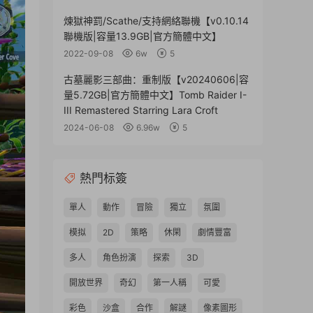
煉獄神罰/Scathe/支持網絡聯機【v0.10.14
聯機版|容量13.9GB|官方簡體中文】
2022-09-08
6w
5
古墓麗影三部曲：重制版【v20240606|容
量5.72GB|官方簡體中文】Tomb Raider I-
III Remastered Starring Lara Croft
2024-06-08
6.96w
5
熱門标簽
單人
動作
冒險
獨立
氛圍
模拟
2D
策略
休閑
劇情豐富
多人
角色扮演
探索
3D
開放世界
奇幻
第一人稱
可愛
彩色
沙盒
合作
解謎
像素圖形