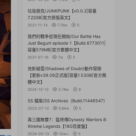
垃圾朋克/JUNKPUNK【v0.0.2|容量
7.22GB|官方原版英文】
2021-11-14
7.76w
5
我們的戰争從現在開始/Our Battle Has
Just Begun! episode 1【Build.6773011|
容量579MB|官方繁體中文】
2021-07-16
7w
5
兇影疑雲/Shadows of Doubt/動作冒險
【更新v39.09正式版|容量1.53GB|官方簡
體中文】
2024-10-12
3.78w
8
SS 檔案/SS Archives（Build.11446547）
2023-07-12
5.84w
5
真三國無雙7：猛将傳Dynasty Warriors 8:
Xtreme Legends【18G百度盤】
2024-05-13
10w+
5