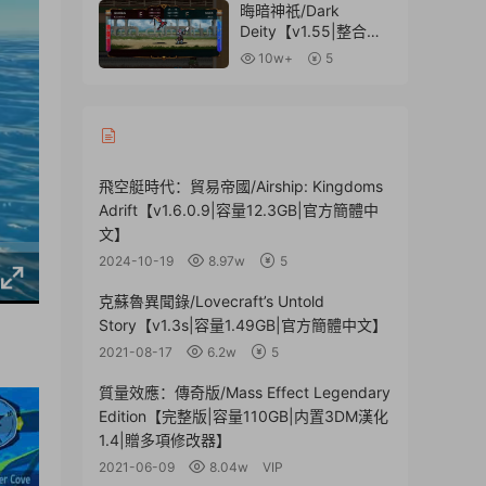
成DLCs|容量27.5GB|
晦暗神祇/Dark
官方簡體中文】
Deity【v1.55|整合
DLC|容量1.33GB|官
10w+
5
方簡體中文】
飛空艇時代：貿易帝國/Airship: Kingdoms
Adrift【v1.6.0.9|容量12.3GB|官方簡體中
文】
2024-10-19
8.97w
5
克蘇魯異聞錄/Lovecraft’s Untold
Story【v1.3s|容量1.49GB|官方簡體中文】
2021-08-17
6.2w
5
質量效應：傳奇版/Mass Effect Legendary
Edition【完整版|容量110GB|内置3DM漢化
1.4|贈多項修改器】
2021-06-09
8.04w
VIP