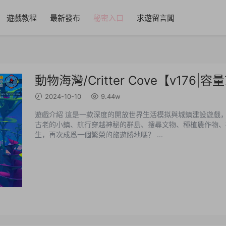
遊戲教程
最新發布
秘密入口
求遊留言闆
動物海灣/Critter Cove【v176|
2024-10-10
9.44w
遊戲介紹 這是一款深度的開放世界生活模拟與城鎮建設遊戲
古老的小鎮、航行穿越神秘的群島、搜尋文物、種植農作物、
生，再次成爲一個繁榮的旅遊勝地嗎？ ...