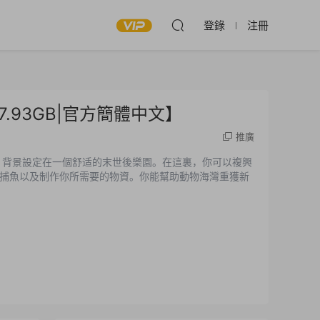
登錄
注冊
容量7.93GB|官方簡體中文】
推廣
，背景設定在一個舒适的末世後樂園。在這裏，你可以複興
捕魚以及制作你所需要的物資。你能幫助動物海灣重獲新