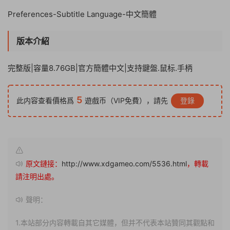
Preferences-Subtitle Language-中文簡體
版本介紹
完整版|容量8.76GB|官方簡體中文|支持鍵盤.鼠标.手柄
5
此内容查看價格爲
遊戲币（VIP免費），請先
登錄
原文鏈接：
http://www.xdgameo.com/5536.html
，轉載
請注明出處。
聲明：
1.本站部分内容轉載自其它媒體，但并不代表本站贊同其觀點和