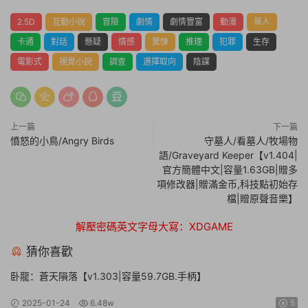
2.5D
互動小說
冒險
劇情
劇情豐富
動漫
單人
卡通
對話
懸疑
情感
驚悚
推理
犯罪
生存
電影式
視覺小說
調查
選擇取向
陰謀
上一篇
下一篇
憤怒的小鳥/Angry Birds
守墓人/看墓人/牧場物
語/Graveyard Keeper【v1.404|
官方簡體中文|容量1.63GB|贈多
項修改器|贈滿金币,科技點初始存
檔|贈原聲音樂】
解壓密碼英文字母大寫：XDGAME
猜你喜歡
卧龍：蒼天隕落【v1.303|容量59.7GB.手柄】
2025-01-24
6.48w
5