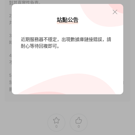
對其真實性負責。
2.若您需要商業運營或用于其他商業活動，請您購買正版授權
站點公告
并合法使用。
3.如果本站有侵犯、不妥之處的資源，請聯系我們。将會第一
近期服務器不穩定，出現數據庫鏈接錯誤，請
時間解決！
耐心等待回複即可。
4.本站部分内容均由互聯網收集整理，僅供大家參考、學習，
不存在任何商業目的與商業用途。
5.本站提供的所有資源僅供參考學習使用，版權歸原著所有，
禁止下載本站資源參與任何商業和非法行爲，請于24小時之内
删除!
0
0