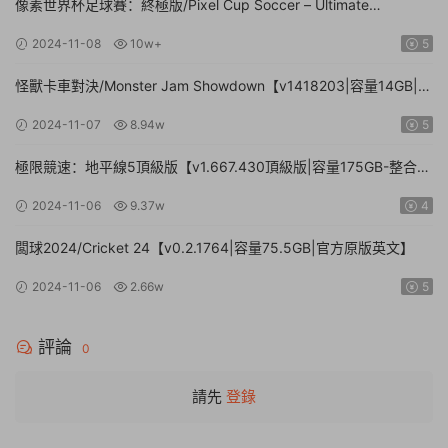
像素世界杯足球賽：終極版/Pixel Cup Soccer – Ultimate
Edition【Build.14511622|容量647MB|官方簡體中文】
2024-11-08
10w+
5
怪獸卡車對決/Monster Jam Showdown【v1418203|容量14GB|官
方簡體中文】
2024-11-07
8.94w
5
極限競速：地平線5頂級版【v1.667.430頂級版|容量175GB-整合
DLC-全車存檔-聯機補丁】/Forza Horizon 5 – Premium Edition
2024-11-06
9.37w
4
闆球2024/Cricket 24【v0.2.1764|容量75.5GB|官方原版英文】
2024-11-06
2.66w
5
評論
0
請先
登錄