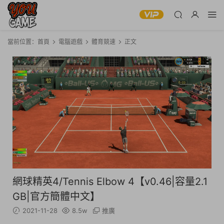
當前位置：
首頁
電腦遊戲
體育競速
正文
網球精英4/Tennis Elbow 4【v0.46|容量2.1
GB|官方簡體中文】
2021-11-28
8.5w
推廣