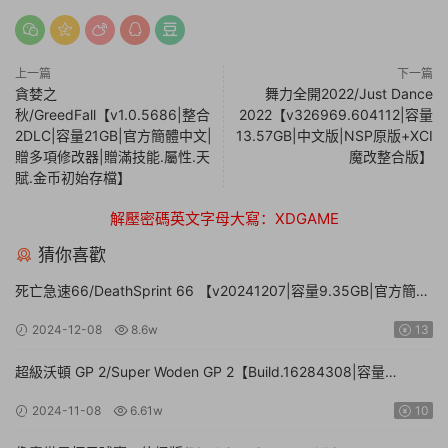
上一篇
下一篇
貪婪之
舞力全開2022/Just Dance
秋/GreedFall【v1.0.5686|整合
2022【v326969.604112|容量
2DLC|容量21GB|官方簡體中文|
13.57GB|中文版|NSP原版+XCI
贈多項修改器|贈滿技能.屬性.天
魔改整合版】
賦.金币初始存檔】
解壓密碼英文字母大寫：XDGAME
猜你喜歡
死亡急速66/DeathSprint 66 【v20241207|容量9.35GB|官方簡體
中文】
2024-12-08
8.6w
13
超級沃頓 GP 2/Super Woden GP 2【Build.16284308|容量
2.25GB|官方簡體中文】
2024-11-08
6.61w
10