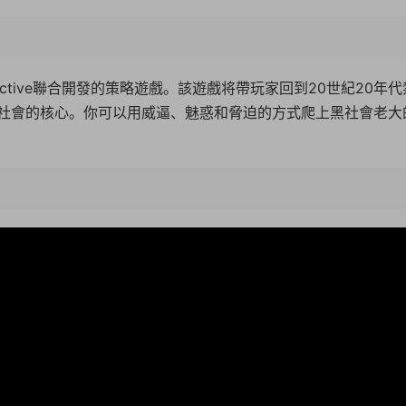
nteractive聯合開發的策略遊戲。該遊戲将帶玩家回到20世紀20年
社會的核心。你可以用威逼、魅惑和脅迫的方式爬上黑社會老大
02:4