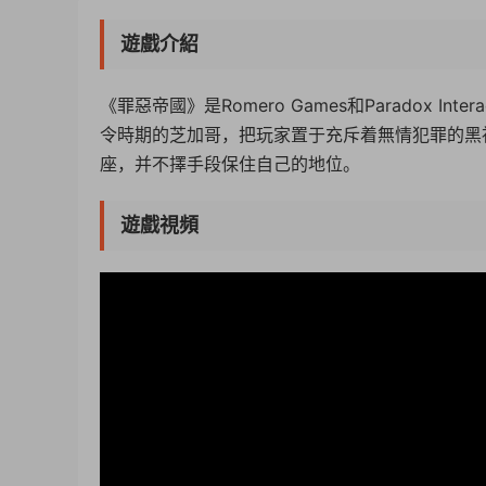
遊戲介紹
《罪惡帝國》是Romero Games和Paradox I
令時期的芝加哥，把玩家置于充斥着無情犯罪的黑
座，并不擇手段保住自己的地位。
遊戲視頻
50%
75%
100%