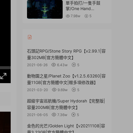
單手拍打/一隻手鼓
掌/One Hand
Clapping【v1.0.41|容
7.98w
5
量911MB|官方簡體中
文】
石頭記RPG/Stone Story RPG【v2.99.1|容
量302MB|官方簡體中文】
2021-06-26
6.43w
5
動物園之星/Planet Zoo【v1.2.5.63260|容
量11GB|官方簡體中文|贈多項修改器】
2021-03-20
9.69w
5
超級宇宙巡航機/Super Hydorah【完整版|
容量200MB|官方簡體中文】
2021-06-05
7.36w
5
金色的光芒/Golden Light【v20211108|容
量3.23GB|官方簡體中文】