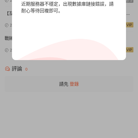
2024-11-15
7.35w
5
近期服務器不穩定，出現數據庫鏈接錯誤，請
耐心等待回複即可。
【互動SLG/中文/真人全動态】《進擊吧，異次元美少女!遊戲》 官
方中文硬盤版【24G/新作/中文配音】
VIP
2024-11-14
10w+
戰錘40K：行商浪人【v1.2.1.26|容量37GB|官方簡體中文】
Warhammer 40,000: Rogue Trader
VIP
2024-11-13
7.69w
評論
0
請先
登錄