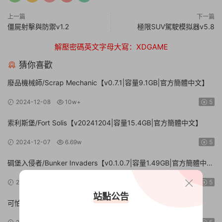
上一篇
下一篇
僵屍射擊與防禦v1.2
極限SUV駕駛模拟器v5.8
解壓密碼英文字母大寫：XDGAME
猜你喜歡
廢品機械師/Scrap Mechanic【v0.7.1|容量9.1GB|官方簡體中文】
2024-12-08
10w+
5
索利斯堡/Fort Solis【v20241204|容量15.4GB|官方簡體中文】
2024-12-07
6.69w
5
碉堡入侵者/Bunker Invaders【v0.1.0.7|容量1.49GB|官方簡體中
文|支持鍵盤.鼠标.手柄】
2024-11-15
10w+
5
站點公告
可怕的夜班：第一卷 – 路邊餐廳/Creepy Shift: Roadside
Diner【Build.16224943|容量3.35GB|官方簡體中文】