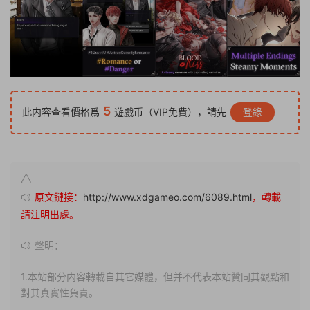
5
此内容查看價格爲
遊戲币（VIP免費），請先
登錄
原文鏈接：
http://www.xdgameo.com/6089.html
，轉載
請注明出處。
聲明：
1.本站部分内容轉載自其它媒體，但并不代表本站贊同其觀點和
對其真實性負責。