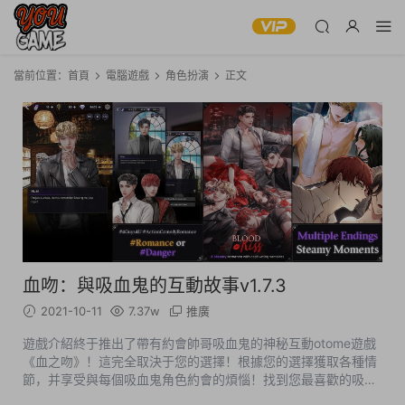
當前位置：
首頁
電腦遊戲
角色扮演
正文
血吻：與吸血鬼的互動故事v1.7.3
2021-10-11
7.37w
推廣
遊戲介紹終于推出了帶有約會帥哥吸血鬼的神秘互動otome遊戲
《血之吻》！這完全取決于您的選擇！根據您的選擇獲取各種情
節，并享受與每個吸血鬼角色約會的煩惱！找到您最喜歡的吸血
鬼>通過愛情選擇鎖定他>獲取愛情故事并生存！已修改不看廣告