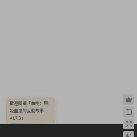
「血吻：與
歡迎閱讀
吸血鬼的互動故事
v1.7.3」