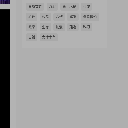
開放世界
奇幻
第一人稱
可愛
彩色
沙盒
合作
解謎
像素圖形
歡樂
生存
動漫
建造
科幻
困難
女性主角