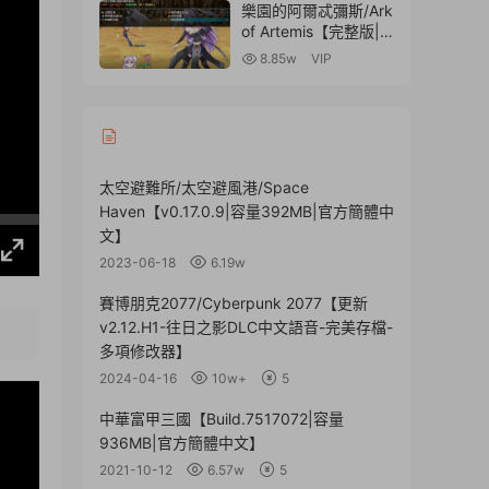
樂園的阿爾忒彌斯/Ark
of Artemis【完整版|
容量2.1GB|官方簡體中
8.85w
VIP
文】
太空避難所/太空避風港/Space
Haven【v0.17.0.9|容量392MB|官方簡體中
文】
2023-06-18
6.19w
賽博朋克2077/Cyberpunk 2077【更新
v2.12.H1-往日之影DLC中文語音-完美存檔-
多項修改器】
2024-04-16
10w+
5
中華富甲三國【Build.7517072|容量
936MB|官方簡體中文】
2021-10-12
6.57w
5