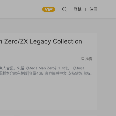
登錄
注冊
ro/ZX Legacy Collection
推廣
集。包括《Mega Man Zero》1-4代、《Mega
遊戲截圖版本介紹完整版|容量4GB|官方簡體中文|支持鍵盤.鼠标.