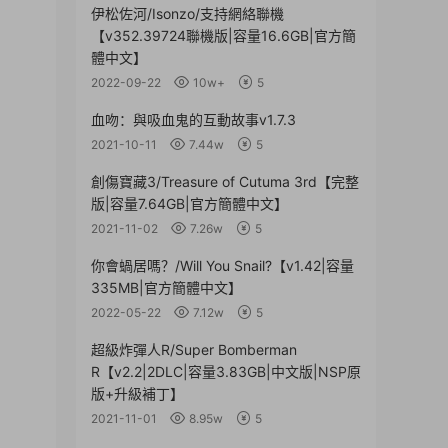
伊松佐河/Isonzo/支持網絡聯機
【v352.39724聯機版|容量16.6GB|官方簡
體中文】
2022-09-22
10w+
5
血吻：與吸血鬼的互動故事v1.7.3
2021-10-11
7.44w
5
創傷寶藏3/Treasure of Cutuma 3rd【完整
版|容量7.64GB|官方簡體中文】
2021-11-02
7.26w
5
你會蝸居嗎？/Will You Snail?【v1.42|容量
335MB|官方簡體中文】
2022-05-22
7.12w
5
超級炸彈人R/Super Bomberman
R【v2.2|2DLC|容量3.83GB|中文版|NSP原
版+升級補丁】
2021-11-01
8.95w
5