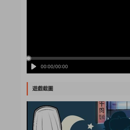
00:00/00:00
遊戲截圖