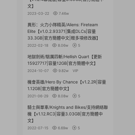
文】
2023-03-22
7.46w
異形：火力小隊精英/Aliens: Fireteam
Elite【v1.0.2.93371|集成DLCs|容量
33.3GB|官方簡體中文|贈多項修改器】
2022-02-18
8.06w
5
地獄劍術/駭厲四斬/Hellish Quart【更新
15927717|容量12GB|官方簡體中文】
2024-10-07
9.82w
VIP
機會英雄/Hero By Chance【v1.2.2R|容量
1.12GB|官方簡體中文】
2021-06-29
8.08w
5
騎士與單車/Knights and Bikes/支持網絡聯
機【v1.12.RC3|容量3.03GB|官方簡體中
文】
2022-07-15
6.69w
5