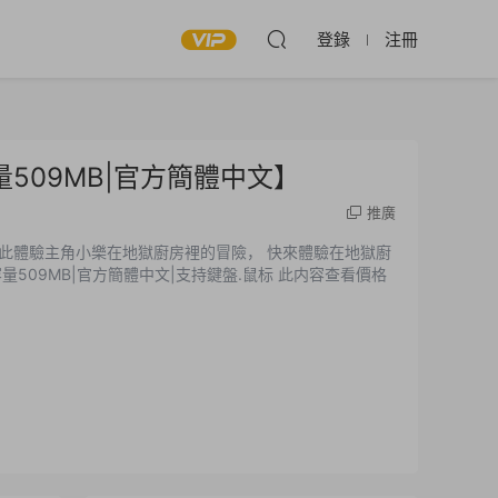
登錄
注冊
|容量509MB|官方簡體中文】
推廣
在此體驗主角小樂在地獄廚房裡的冒險， 快來體驗在地獄廚
9MB|官方簡體中文|支持鍵盤.鼠标 此内容查看價格