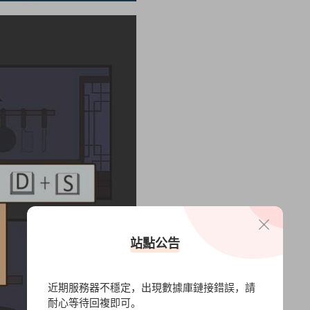
站點公告
近期服務器不穩定，出現數據庫鏈接錯誤，請
耐心等待回複即可。