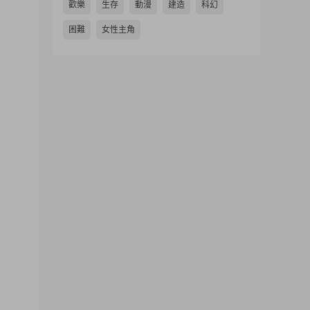
歡樂
生存
動漫
建造
科幻
困難
女性主角