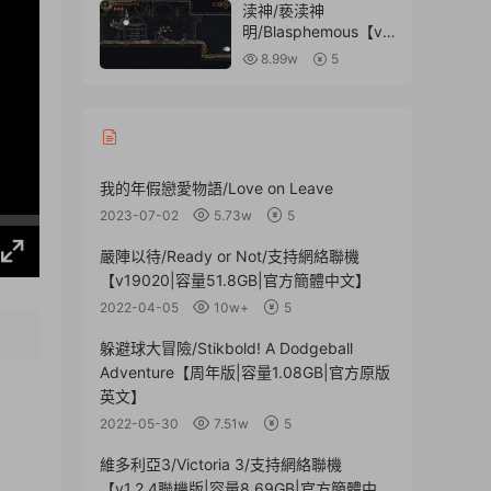
Champions【v1.30.0
渎神/亵渎神
|容量41.5GB|官方繁
明/Blasphemous【v4
體中文|贈多項修改器|
.0.67|容量1GB|官方簡
8.99w
5
贈一周目通關存檔】
體中文|贈多項修改器|
贈通關存檔|贈音樂原
聲】
我的年假戀愛物語/Love on Leave
2023-07-02
5.73w
5
嚴陣以待/Ready or Not/支持網絡聯機
【v19020|容量51.8GB|官方簡體中文】
2022-04-05
10w+
5
躲避球大冒險/Stikbold! A Dodgeball
Adventure【周年版|容量1.08GB|官方原版
英文】
2022-05-30
7.51w
5
維多利亞3/Victoria 3/支持網絡聯機
【v1.2.4聯機版|容量8.69GB|官方簡體中