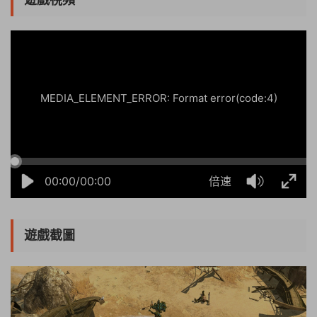
13:31:11
50%
75%
100%
MEDIA_ELEMENT_ERROR: Format error(code:4)
00:00/00:00
倍速
遊戲截圖