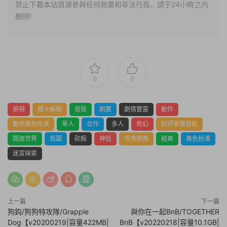
禁止下載本站資源參與任何商業和非法行爲，請于24小時之内
删除!
0
0
俯視
關卡編輯
冒險
刷寶
劇情豐富
動作
動作角色扮演
單人
合作
多人
奇幻
好評原聲音軌
開放世界
氛圍
砍殺
神話
等角視角
經典
角色扮演
迷宮探索
上一篇
下一篇
狗鈎/狗狗特攻隊/Grapple
與你在一起BnB/TOGETHER
Dog【v20200219|容量422MB|
BnB【v20220218|容量10.1GB|