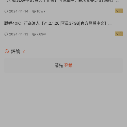
【互動SLG/中文/真人全動态】《進擊吧，異次元美少女!遊戲》 官
方中文硬盤版【24G/新作/中文配音】
VIP
2024-11-14
10w+
戰錘40K：行商浪人【v1.2.1.26|容量37GB|官方簡體中文】
Warhammer 40,000: Rogue Trader
VIP
2024-11-13
7.69w
評論
0
請先
登錄