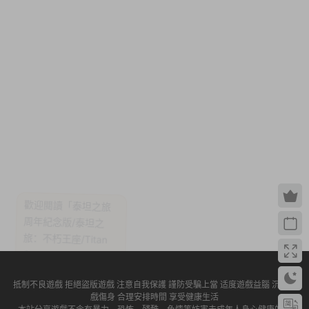
抵制不良遊戲 拒絕盜版遊戲 注意自我保護 謹防受騙上當 适度遊戲益腦 沉迷遊
戲傷身 合理安排時間 享受健康生活