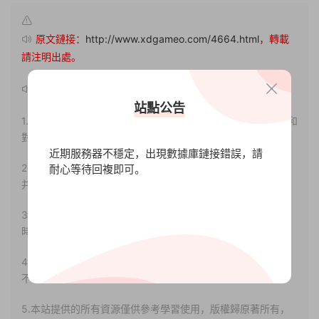
原文鏈接：
http://www.xdgameo.com/4664.html
，轉載
請注明出處。
聲明：
站點公告
1.本站部分内容轉載自其它媒體，但并不代表本站贊同其觀點和
對其真實性負責。
近期服務器不穩定，出現數據庫鏈接錯誤，請
2.若您需要商業運營或用于其他商業活動，請您購買正版授權
耐心等待回複即可。
并合法使用。
3.如果本站有侵犯、不妥之處的資源，請聯系我們。将會第一
時間解決！
4.本站部分内容均由互聯網收集整理，僅供大家參考、學習，
不存在任何商業目的與商業用途。
5.本站提供的所有資源僅供參考學習使用，版權歸原著所有，