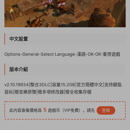
中文設置
Options-General-Select Language-漢語-OK-OK-重啓遊戲
版本介紹
v2.10.19934|整合3DLC|容量15.2GB|官方簡體中文|支持鍵盤.
鼠标|贈音樂原聲|贈多項修改器|贈全收集存檔
5
此内容查看價格爲
遊戲币（VIP免費），請先
登錄