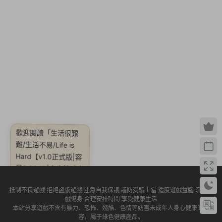
歡迎閱讀
「生活很艱
難/生活不易/Life is
Hard【v1.0正式版|容
量2.08GB|官方簡體中
文】」
抵制不良遊戲 拒絕盜版遊戲 注意自我保護 謹防受騙上當 适度遊戲益腦 沉迷遊
戲傷身 合理安排時間 享受健康生活
本站分享遊戲不含有暴力、恐怖、殘酷、色情等妨害未成年人身心健康的内
容，屬于綠色健康産品。