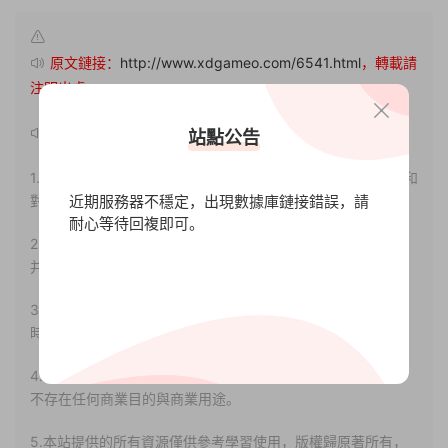
原文鏈接：
http://www.xdgameo.com/6541.html
，轉載請
注明出處。
聲明：
站點公告
1.本站部分内容轉載自其它媒體，但并不代表本站贊同其觀點和
近期服務器不穩定，出現數據庫鏈接錯誤，請
對其真實性負責。
耐心等待回複即可。
2.若您需要商業運營或用于其他商業活動，請您購買正版授權
并合法使用。
3.如果本站有侵犯、不妥之處的資源，請聯系我們。将會第一
時間解決！
4.本站部分内容均由互聯網收集整理，僅供大家參考、學習，
不存在任何商業目的與商業用途。
5.本站提供的所有資源僅供參考學習使用，版權歸原著所有，