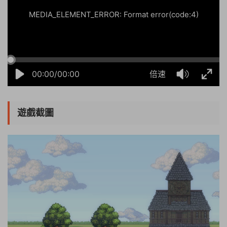
MEDIA_ELEMENT_ERROR: Format error(code:4)
00:00/00:00
倍速
遊戲截圖