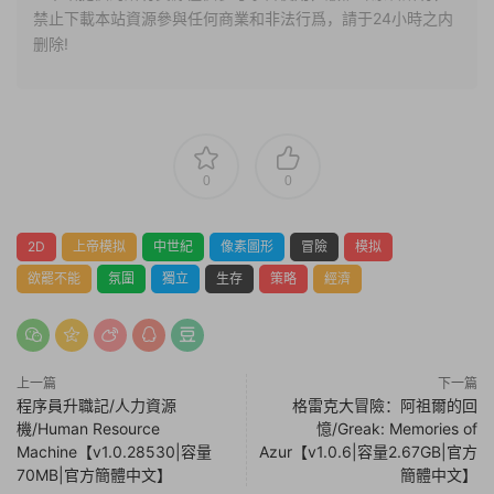
禁止下載本站資源參與任何商業和非法行爲，請于24小時之内
删除!
0
0
2D
上帝模拟
中世紀
像素圖形
冒險
模拟
欲罷不能
氛圍
獨立
生存
策略
經濟
上一篇
下一篇
程序員升職記/人力資源
格雷克大冒險：阿祖爾的回
機/Human Resource
憶/Greak: Memories of
Machine【v1.0.28530|容量
Azur【v1.0.6|容量2.67GB|官方
70MB|官方簡體中文】
簡體中文】