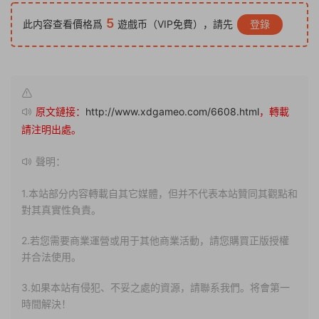
5
此内容查看價格爲
遊戲币（VIP免費），請先
登錄
原文鏈接：
http://www.xdgameo.com/6608.html
，轉載
請注明出處。
聲明：
1.本站部分内容轉載自其它媒體，但并不代表本站贊同其觀點和
對其真實性負責。
2.若您需要商業運營或用于其他商業活動，請您購買正版授權
并合法使用。
3.如果本站有侵犯、不妥之處的資源，請聯系我們。将會第一
時間解決！