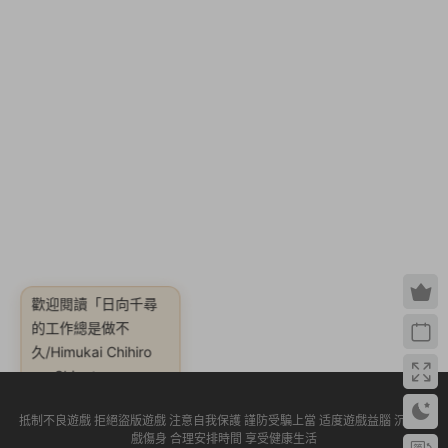
歡迎閱讀
「日向千尋
的工作總是做不
久/Himukai Chihiro
wa Shigoto ga
Tsuzukanai【完整版|
容量2.9GB|官方簡體
抵制不良遊戲 拒絕盜版遊戲 注意自我保護 謹防受騙上當 适度遊戲益腦 沉迷遊
戲傷身 合理安排時間 享受健康生活