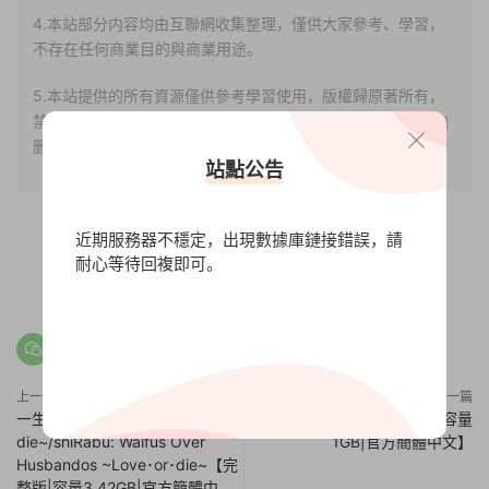
4.本站部分内容均由互聯網收集整理，僅供大家參考、學習，
不存在任何商業目的與商業用途。
5.本站提供的所有資源僅供參考學習使用，版權歸原著所有，
禁止下載本站資源參與任何商業和非法行爲，請于24小時之内
删除!
站點公告
近期服務器不穩定，出現數據庫鏈接錯誤，請
耐心等待回複即可。
0
0
上一篇
下一篇
一生推不如一生戀2~love or
偶像日/IdolDays【v1.0.0|容量
die~/shiRabu: Waifus Over
1GB|官方簡體中文】
Husbandos ~Love･or･die~【完
整版|容量3.42GB|官方簡體中