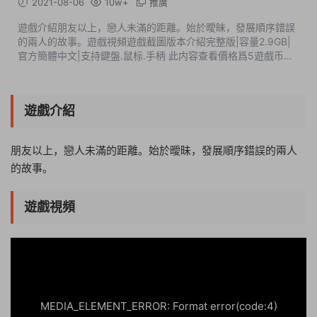
2021-08-06
10w+
推廣
遊戲介紹朋友以上，戀人未滿的距離。始於曖昧，發展順序錯誤
的兩人的故事。遊戲視頻遊戲截圖版本介紹完整版|容量2.9GB|
官方簡體中文|支持鍵盤.鼠标.手柄 此内容查看價格爲5遊戲币
（VIP免費），請先登錄
遊戲介紹
朋友以上，戀人未滿的距離。始於曖昧，發展順序錯誤的兩人
的故事。
遊戲視頻
15:42:51
50%
75%
100%
MEDIA_ELEMENT_ERROR: Format error(code:4)