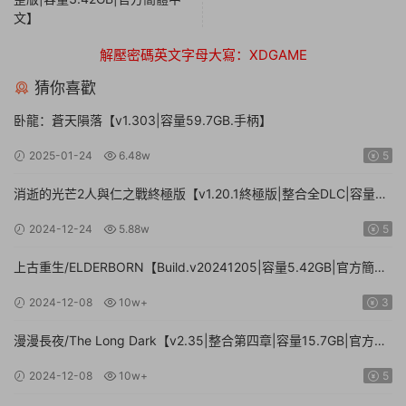
文】
解壓密碼英文字母大寫：XDGAME
猜你喜歡
卧龍：蒼天隕落【v1.303|容量59.7GB.手柄】
2025-01-24
6.48w
5
消逝的光芒2人與仁之戰終極版【v1.20.1終極版|整合全DLC|容量
71.3GB.手柄|贈多項修改器】
2024-12-24
5.88w
5
上古重生/ELDERBORN【Build.v20241205|容量5.42GB|官方簡體
中文】
2024-12-08
10w+
3
漫漫長夜/The Long Dark【v2.35|整合第四章|容量15.7GB|官方簡
體中文】
2024-12-08
10w+
5