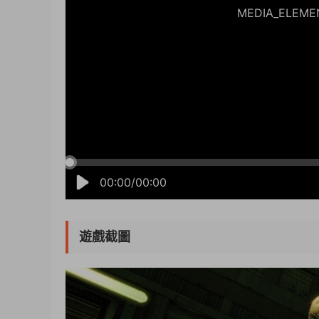
MEDIA_ELEMENT
00:00/00:00
遊戲截圖