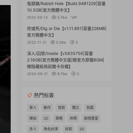
兔窟鎮/Rabbit Hole【Build.9481229|容量
10.5GB|官方簡體中文】
2022-09-13
5.74w
VIP
挖或死/Dig or Die【v1.11.861|容量228MB|
官方簡體中文】
2022-11-21
5.26w
5
深入/囚禁/Inside【v5835756|容量
2.16GB|官方簡體中文版|贈官方原聲BGM|
贈隐藏結局前關卡存檔】
2024-06-21
8.76w
5
熱門标簽
單人
動作
冒險
獨立
氛圍
模拟
2D
策略
休閑
劇情豐富
多人
角色扮演
探索
3D