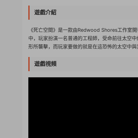
遊戲介紹
《死亡空間》是一款由Redwood Shores
中，玩家扮演一名普通的工程師，受命前往太空中
形所襲擊，而玩家要做的就是在這恐怖的太空中與
遊戲視頻
50%
75%
100%