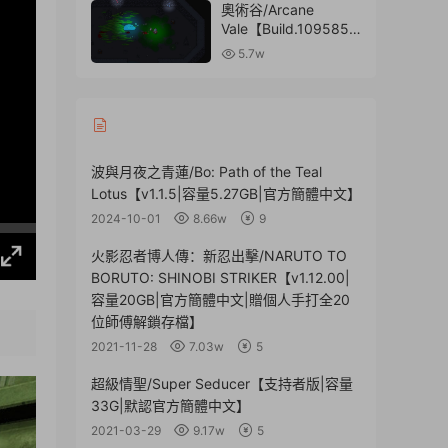
奧術谷/Arcane
Vale【Build.1095859
4|容量468MB|官方簡
5.7w
體中文】
波與月夜之青蓮/Bo: Path of the Teal
Lotus【v1.1.5|容量5.27GB|官方簡體中文】
2024-10-01
8.66w
9
火影忍者博人傳：新忍出擊/NARUTO TO
BORUTO: SHINOBI STRIKER【v1.12.00|
容量20GB|官方簡體中文|贈個人手打全20
位師傅解鎖存檔】
2021-11-28
7.03w
5
超級情聖/Super Seducer【支持者版|容量
33G|默認官方簡體中文】
2021-03-29
9.17w
5