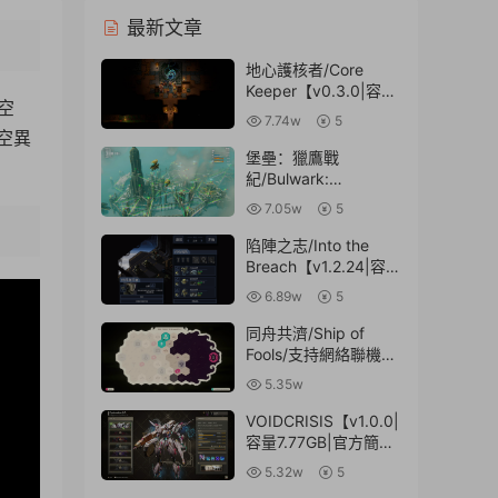
最新文章
地心護核者/Core
Keeper【v0.3.0|容量
空
226MB|官方簡體中
7.74w
5
文】
空異
堡壘：獵鷹戰
紀/Bulwark:
Falconeer
7.05w
5
Chronicle【v202409
28|容量2.79GB|官方
陷陣之志/Into the
9:32
簡體中文】
Breach【v1.2.24|容量
300MB|官方簡體中
6.89w
5
文|贈多項修改器|贈滿
企業聲望.反應器核心
同舟共濟/Ship of
初始存檔】
Fools/支持網絡聯機
【v1.1.3聯機版|容量
5.35w
1.12GB|官方簡體中
文】
VOIDCRISIS【v1.0.0|
容量7.77GB|官方簡體
中文】
5.32w
5