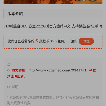
版本介紹
v1.08|整合DLC|容量22.2GB|官方簡體中文|支持鍵盤.鼠标.手柄
5
此内容查看價格爲
遊戲币（VIP免費），請先
登錄
原文鏈接：
http://www.xdgameo.com/7034.html
，轉載
請注明出處。
聲明：
1.本站部分内容轉載自其它媒體，但并不代表本站贊同其觀點和
對其真實性負責。