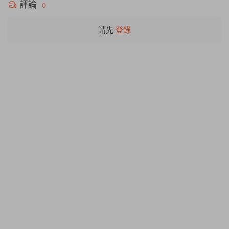
評論
0
請先
登錄