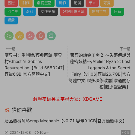
冒險
制作
劇情豐富
動作
動漫
單人
可愛
回合制
奇幻
女性主角
好評原聲音軌
開放世界
日系
裸露
上一篇
下一篇
魔界村：重制版/經典回歸 魔界
萊莎的煉金工房２ ～失落傳說與
村/Ghost ‘n Goblins
秘密妖精～/Atelier Ryza 2: Lost
Resurrection【Build.6580247|
Legends & the Secret
容量6GB|官方簡體中文】
Fairy【v1.06|容量26.7GB|官方
簡體中文|贈多項修改器|贈通關存
檔|贈原聲配樂】
解壓密碼英文字母大寫：XDGAME
猜你喜歡
廢品機械師/Scrap Mechanic【v0.7.1|容量9.1GB|官方簡體中文】
2024-12-08
10w+
5