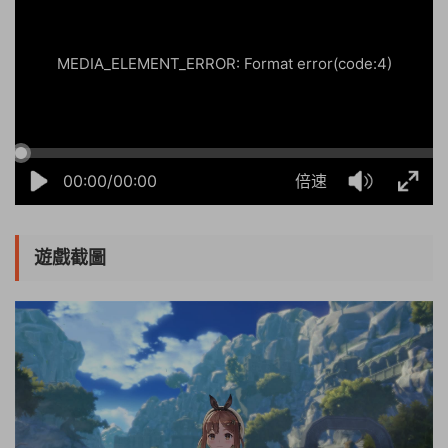
MEDIA_ELEMENT_ERROR: Format error(code:4)
00:00/00:00
倍速
遊戲截圖