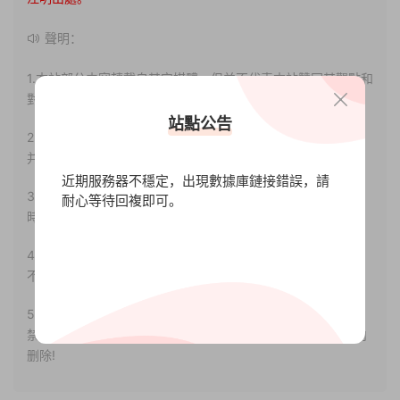
聲明：
1.本站部分内容轉載自其它媒體，但并不代表本站贊同其觀點和
對其真實性負責。
站點公告
2.若您需要商業運營或用于其他商業活動，請您購買正版授權
并合法使用。
近期服務器不穩定，出現數據庫鏈接錯誤，請
3.如果本站有侵犯、不妥之處的資源，請聯系我們。将會第一
耐心等待回複即可。
時間解決！
4.本站部分内容均由互聯網收集整理，僅供大家參考、學習，
不存在任何商業目的與商業用途。
5.本站提供的所有資源僅供參考學習使用，版權歸原著所有，
禁止下載本站資源參與任何商業和非法行爲，請于24小時之内
删除!