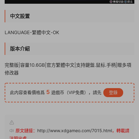
中文設置
LANGUAGE-繁體中文-OK
版本介紹
完整版|容量10.6GB|官方繁體中文|支持鍵盤.鼠标.手柄|贈多項
修改器
5
此内容查看價格爲
遊戲币（VIP免費），請先
登錄
原文鏈接：
http://www.xdgameo.com/7015.html
，轉載請
注明出處。