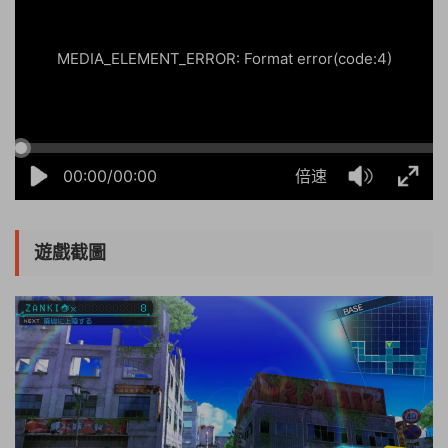
MEDIA_ELEMENT_ERROR: Format error(code:4)
00:00/00:00
倍速
遊戲截圖