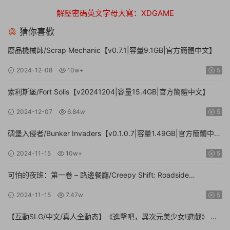
解壓密碼英文字母大寫：XDGAME
猜你喜歡
廢品機械師/Scrap Mechanic【v0.7.1|容量9.1GB|官方簡體中文】
2024-12-08
10w+
5
索利斯堡/Fort Solis【v20241204|容量15.4GB|官方簡體中文】
2024-12-07
6.84w
5
碉堡入侵者/Bunker Invaders【v0.1.0.7|容量1.49GB|官方簡體中
文|支持鍵盤.鼠标.手柄】
2024-11-15
10w+
5
可怕的夜班：第一卷 – 路邊餐廳/Creepy Shift: Roadside
Diner【Build.16224943|容量3.35GB|官方簡體中文】
2024-11-15
7.47w
5
【互動SLG/中文/真人全動态】《進擊吧，異次元美少女!遊戲》 官
方中文硬盤版【24G/新作/中文配音】