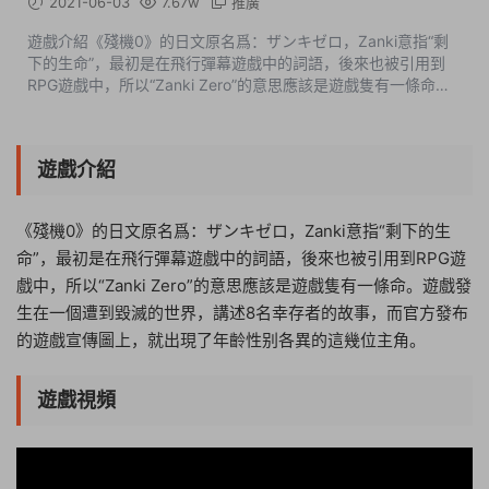
2021-06-03
7.67w
推廣
遊戲介紹《殘機0》的日文原名爲：ザンキゼロ，Zanki意指“剩
下的生命”，最初是在飛行彈幕遊戲中的詞語，後來也被引用到
RPG遊戲中，所以“Zanki Zero”的意思應該是遊戲隻有一條命。
遊戲發生在一個遭到毀滅的世界，講述8名幸存者的故事，而官
方發布的遊戲宣傳圖上，就出...
遊戲介紹
《殘機0》的日文原名爲：ザンキゼロ，Zanki意指“剩下的生
命”，最初是在飛行彈幕遊戲中的詞語，後來也被引用到RPG遊
戲中，所以“Zanki Zero”的意思應該是遊戲隻有一條命。遊戲發
生在一個遭到毀滅的世界，講述8名幸存者的故事，而官方發布
的遊戲宣傳圖上，就出現了年齡性别各異的這幾位主角。
遊戲視頻
05:52:58
50%
75%
100%