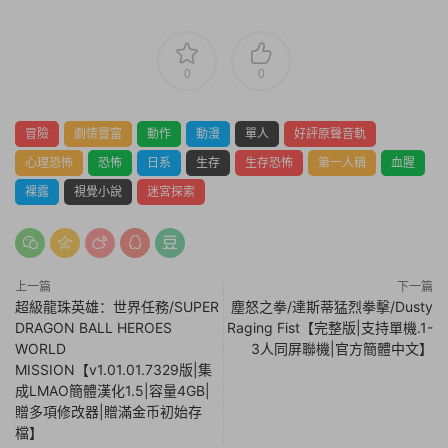
0
0
冒險
劇情豐富
動作
動漫
單人
好評原聲音軌
心理恐怖
恐怖
日系
生存
生存恐怖
第一人稱
血腥
裸露
視覺小說
迷宮探索
上一篇
下一篇
超級龍珠英雄：世界任務/SUPER
塵怒之拳/達斯蒂猛烈拳擊/Dusty
DRAGON BALL HEROES
Raging Fist【完整版|支持單機.1-
WORLD
3人同屏聯機|官方簡體中文】
MISSION【v1.01.01.7329版|集
成LMAO簡體漢化1.5|容量4GB|
贈多項修改器|贈滿金币初始存
檔】