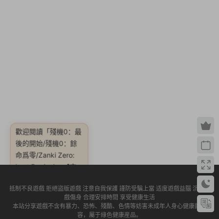
歡迎閱讀
「殘機0：最
後的開始/殘機0：餘
命爲零/Zanki Zero:
Last Beginning【完
整版|容量10.6GB|官
方繁體中文|贈多項修
抵制不良遊戲 拒絕盜版遊戲 注意自我保護 謹防受騙上當 适度遊戲益腦 沉迷遊
戲傷身 合理安排時間 享受健康生活
改器】」
本站分享遊戲不含有暴力、恐怖、殘酷、色情等妨害未成年人身心健康的内
容，屬于綠色健康産品。