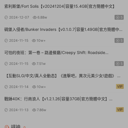
索利斯堡/Fort Solis【v20241204|容量15.4GB|官方簡體中文】
2024-12-07
6.88w
5
碉堡入侵者/Bunker Invaders【v0.1.0.7|容量1.49GB|官方簡體中
文|支持鍵盤.鼠标.手柄】
2024-11-15
10w+
5
可怕的夜班：第一卷 – 路邊餐廳/Creepy Shift: Roadside
Diner【Build.16224943|容量3.35GB|官方簡體中文】
2024-11-15
7.51w
5
【互動SLG/中文/真人全動态】《進擊吧，異次元美少女!遊戲》 官
方中文硬盤版【24G/新作/中文配音】
VIP
2024-11-14
10w+
戰錘40K：行商浪人【v1.2.1.26|容量37GB|官方簡體中文】
Warhammer 40,000: Rogue Trader
VIP
2024-11-13
7.86w
評論
0