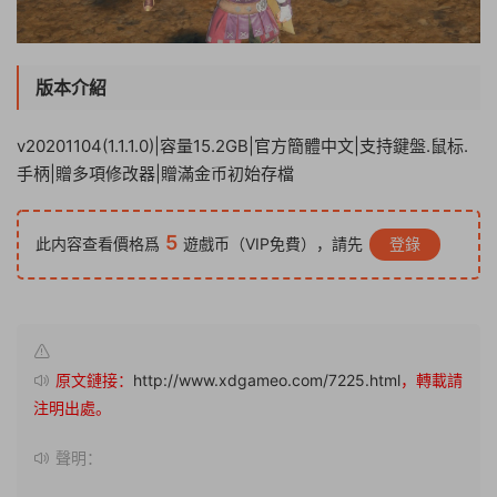
版本介紹
v20201104(1.1.1.0)|容量15.2GB|官方簡體中文|支持鍵盤.鼠标.
手柄|贈多項修改器|贈滿金币初始存檔
5
此内容查看價格爲
遊戲币（VIP免費），請先
登錄
原文鏈接：
http://www.xdgameo.com/7225.html
，轉載請
注明出處。
聲明：