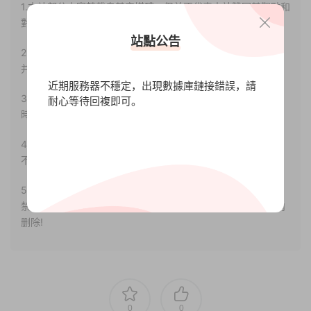
1.本站部分内容轉載自其它媒體，但并不代表本站贊同其觀點和
對其真實性負責。
站點公告
2.若您需要商業運營或用于其他商業活動，請您購買正版授權
并合法使用。
近期服務器不穩定，出現數據庫鏈接錯誤，請
3.如果本站有侵犯、不妥之處的資源，請聯系我們。将會第一
耐心等待回複即可。
時間解決！
4.本站部分内容均由互聯網收集整理，僅供大家參考、學習，
不存在任何商業目的與商業用途。
5.本站提供的所有資源僅供參考學習使用，版權歸原著所有，
禁止下載本站資源參與任何商業和非法行爲，請于24小時之内
删除!
0
0