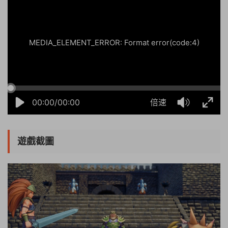
MEDIA_ELEMENT_ERROR: Format error(code:4)
00:00/00:00
倍速
遊戲截圖