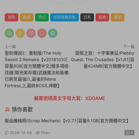
冒險
動漫
奇幻
好評原聲音軌
日系
經典
重制
上一篇
下一篇
聖劍傳說2：重制版/The Holy
冒險之旅：十字軍東征/Plebby
Sword 2 Remake【v20181010|
Quest: The Crusades【v1.61|容
容量8GB|官方簡體中文|贈多項修
量424MB|官方簡體中文】
改器|贈完美存檔(武器魔法和裝備
已刷至最強)1_最後的Mana
Fortress_2_最終BOSS,神獸】
解壓密碼英文字母大寫：XDGAME
猜你喜歡
廢品機械師/Scrap Mechanic【v0.7.1|容量9.1GB|官方簡體中文】
2024-12-08
10w+
5