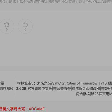
所有，禁止下載本站資源參與任何商業和非法行爲，請于24小時之内删除
0
0
容量
模拟城市5：未來之城/SimCity: Cities of Tomorrow【v10.
營前存檔(6
3.6GB|官方繁體中文版|贈音樂原聲|贈無限金币修改器|贈3千
初始存檔|贈28個實用M
碼英文字母大寫：XDGAME