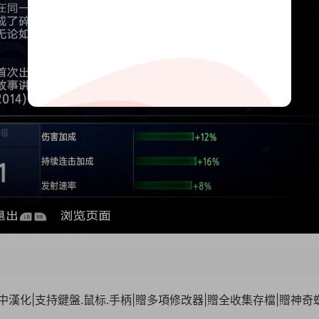
lamo簡中漢化|支持鍵盤.鼠标.手柄|贈多項修改器|贈全收集存檔|贈神奇