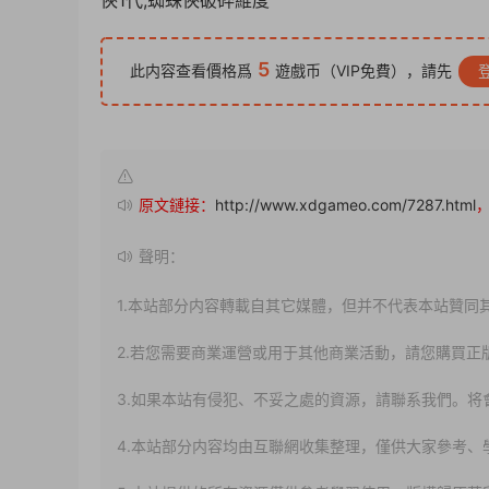
5
此内容查看價格爲
遊戲币（VIP免費），請先
原文鏈接：
http://www.xdgameo.com/7287.html
聲明：
1.本站部分内容轉載自其它媒體，但并不代表本站贊同
2.若您需要商業運營或用于其他商業活動，請您購買正
3.如果本站有侵犯、不妥之處的資源，請聯系我們。将
4.本站部分内容均由互聯網收集整理，僅供大家參考