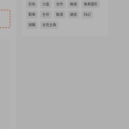
彩色
沙盒
合作
解謎
像素圖形
歡樂
生存
動漫
建造
科幻
困難
女性主角