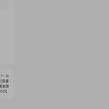
!
下一篇
1版|容量
萬金錢
OD】