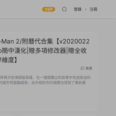
登錄
注冊
r-Man 2/附曆代合集【v2020022
lamo簡中漢化|贈多項修改器|贈全收
碎維度】
推廣
玩家将再次扮演超級英雄，在一個個獨立的故事中完成各自的
愛的城市将面臨威脅。此外紐約市的規模也得到了重新擴