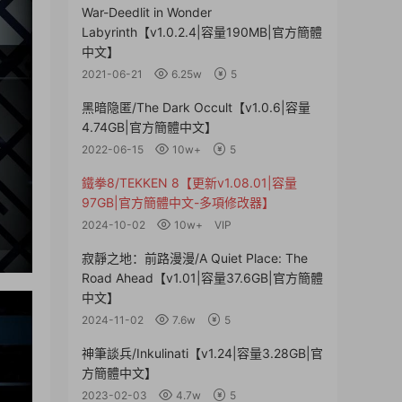
War-Deedlit in Wonder
Labyrinth【v1.0.2.4|容量190MB|官方簡體
中文】
2021-06-21
6.25w
5
黑暗隐匿/The Dark Occult【v1.0.6|容量
4.74GB|官方簡體中文】
2022-06-15
10w+
5
鐵拳8/TEKKEN 8【更新v1.08.01|容量
97GB|官方簡體中文-多項修改器】
2024-10-02
10w+
VIP
寂靜之地：前路漫漫/A Quiet Place: The
Road Ahead【v1.01|容量37.6GB|官方簡體
中文】
2024-11-02
7.6w
5
神筆談兵/Inkulinati【v1.24|容量3.28GB|官
方簡體中文】
2023-02-03
4.7w
5