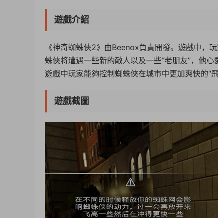
遊戲介紹
《神奇蜘蛛俠2》由Beenox負責開發。遊戲中
蛛俠将遭遇一些新的敵人以及一些“老朋友”，他
遊戲中玩家能夠控制蜘蛛俠在城市中更加爽快的“飛
遊戲截圖