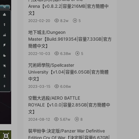
Arena【v0.8.2.2|容量216MB|官方簡體中
文】
2022-02-20
8.2w
5
地下城主/Dungeon
Master【Build.9619354|容量7.33GB|官方
簡體中文】
2022-10-03
6.38w
5
咒術師學院/Spellcaster
University【v1.04|容量6.05GB|官方簡體
中文】
2023-03-15
6.06w
空戰大逃殺/AERO BATTLE
ROYALE【v1.0.0|容量2.85GB|官方簡體中
文】
2024-08-12
5.67w
8
裝甲紛争:決定版/Panzer War Definitive
Edition Cry Of War【決定版|容量6.67GB|