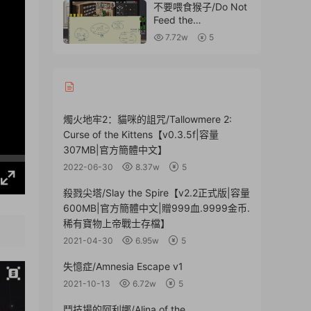
文】
不要喂食猴子/Do Not
Feed the
Monkeys【v1.0.6.10|
7.72w
5
整合Steamity Game
DLC|容量952MB|官
方簡體中文】
燭火地牢2：貓咪的詛咒/Tallowmere 2:
Curse of the Kittens【v0.3.5f|容量
307MB|官方簡體中文】
2022-06-30
8.37w
5
殺戮尖塔/Slay the Spire【v2.2正式版|容量
600MB|官方簡體中文|贈999血.9999金币.
稀有寶物上帝戰士存檔】
2021-04-30
6.95w
5
失憶症/Amnesia Escape v1
2021-10-13
6.72w
5
鬥技場的阿利娜/Alina of the