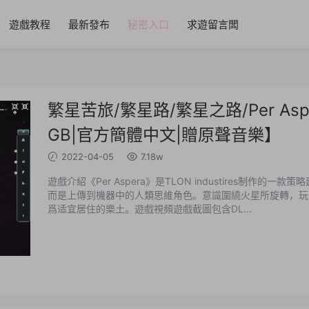
遊戲教程
最新發布
秘密入口
求遊留言闆
繁星苦旅/繁星路/繁星之路/Per Asper
GB|官方簡體中文|贈原聲音樂】
2022-04-05
7.18w
遊戲介紹《Per Aspera》是TLON industires制
而是上傳到機器中的人類思維角色。意識圍繞火星所旋轉，玩
爲适宜居住的樂土。遊戲視頻遊戲截圖包含DL...