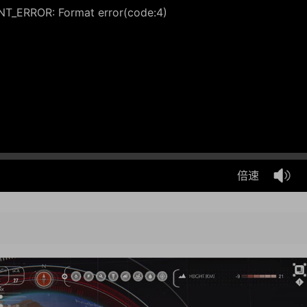
_ERROR: Format error(code:4)
倍速