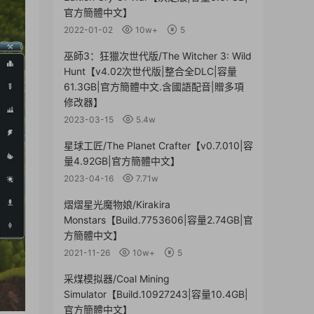
官方簡體中文】
2022-01-02
10w+
5
巫師3：狂獵次世代版/The Witcher 3: Wild
Hunt【v4.02次世代版|整合全DLC|容量
61.3GB|官方簡體中文.含國語配音|贈多項
修改器】
2023-03-15
5.4w
星球工匠/The Planet Crafter【v0.7.010|容
量4.92GB|官方簡體中文】
2023-04-16
7.71w
熠熠星光魔物娘/Kirakira
Monstars【Build.7753606|容量2.74GB|官
方簡體中文】
2021-11-26
10w+
5
采煤模拟器/Coal Mining
Simulator【Build.10927243|容量10.4GB|
官方簡體中文】