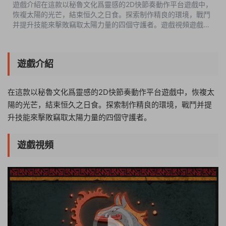
遊戲介紹在這款以秘魯文化爲靈感的2D快節奏動作平台遊戲中，
恢複太陽的光芒，結束恒久之日食。探索制作精良的環境，戰鬥
并提升技能來擊敗竊取太陽力量的四個守護者。遊戲視頻遊戲截
圖版本介紹v20220324|容量2.45GB|官方簡體中文|支持鍵盤.鼠
标.手柄 ...
遊戲介紹
在這款以秘魯文化爲靈感的2D快節奏動作平台遊戲中，恢複太
陽的光芒，結束恒久之日食。探索制作精良的環境，戰鬥并提
升技能來擊敗竊取太陽力量的四個守護者。
遊戲視頻
14:18:29
50%
75%
100%