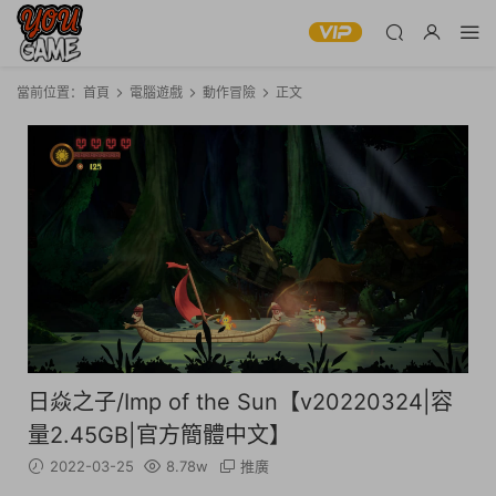
當前位置：
首頁
電腦遊戲
動作冒險
正文
日焱之子/Imp of the Sun【v20220324|容
量2.45GB|官方簡體中文】
2022-03-25
8.78w
推廣