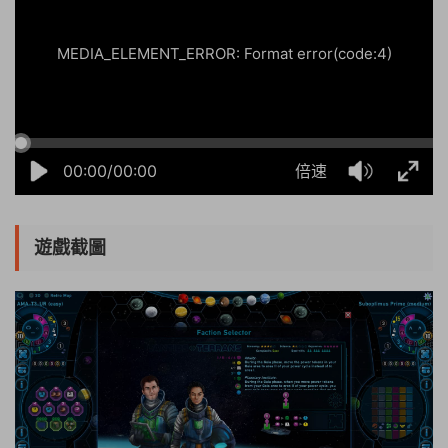
MEDIA_ELEMENT_ERROR: Format error(code:4)
00:00/00:00
倍速
遊戲截圖