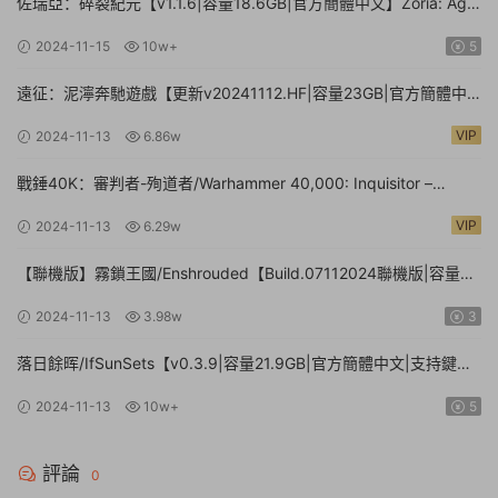
佐瑞亞：碎裂紀元【v1.1.6|容量18.6GB|官方簡體中文】Zoria: Age
of Shattering
2024-11-15
10w+
5
遠征：泥濘奔馳遊戲【更新v20241112.HF|容量23GB|官方簡體中
文】Expeditions: A MudRunner Game
VIP
2024-11-13
6.86w
戰錘40K：審判者-殉道者/Warhammer 40,000: Inquisitor –
Martyr【v2.9.4|容量80.1GB|官方簡體中文|支持鍵盤.鼠标.手柄】
VIP
2024-11-13
6.29w
【聯機版】霧鎖王國/Enshrouded【Build.07112024聯機版|容量
39GB|官方簡體中文】
2024-11-13
3.98w
3
落日餘晖/IfSunSets【v0.3.9|容量21.9GB|官方簡體中文|支持鍵盤.
鼠标】
2024-11-13
10w+
5
評論
0