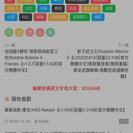
外星人
太空
手繪
教程
未來
桌上遊戲
桌遊
火星
科幻
策略
資源管理
選擇取向
阖家
上一篇
下一篇
泡泡龍4夥伴 頭骨怪與創意工
影子武士3/Shadow Warrior
坊/Bubble Bobble 4
3【v20220413|容量22.1GB|官方
Friends【v1.0.1|容量1.13GB|官
簡體中文|贈原聲音樂|贈原畫集|
方簡體中文】
贈全武器解鎖.挑戰完成通關存
檔】
解壓密碼英文字母大寫：XDGAME
猜你喜歡
重裝岚影:重生/HSS:Reload【v1.066|容量5.01GB|官方簡體中文】
2024-12-08
8.58w
5