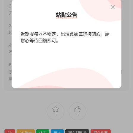
2.若您需要商業運營或用于其他商業活動，請您購買正版授權
并合法使用。
站點公告
3.如果本站有侵犯、不妥之處的資源，請聯系我們。将會第一
時間解決！
近期服務器不穩定，出現數據庫鏈接錯誤，請
耐心等待回複即可。
4.本站部分内容均由互聯網收集整理，僅供大家參考、學習，
不存在任何商業目的與商業用途。
5.本站提供的所有資源僅供參考學習使用，版權歸原著所有，
禁止下載本站資源參與任何商業和非法行爲，請于24小時之内
删除!
0
0
2D
3D視覺
休閑
單人
回合制戰術
回合戰略