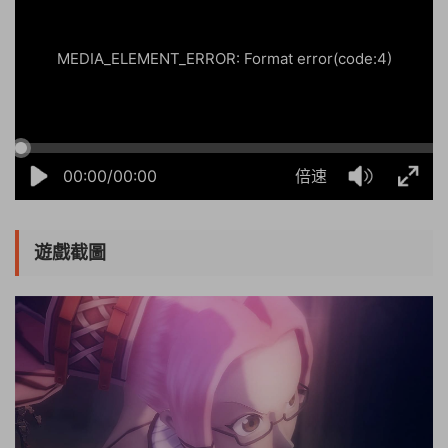
MEDIA_ELEMENT_ERROR: Format error(code:4)
00:00/00:00
倍速
遊戲截圖