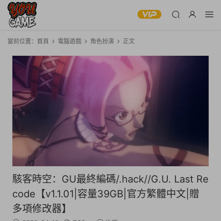
當前位置：
首頁
電腦遊戲
角色扮演
正文
駭客時空：GU最終編碼/.hack//G.U. Last Re
code【v1.1.01|容量39GB|官方繁體中文|贈
多項修改器】