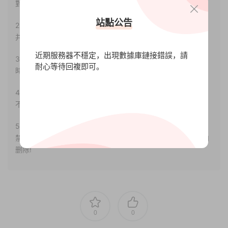
對其真實性負責。
站點公告
2.若您需要商業運營或用于其他商業活動，請您購買正版授權
并合法使用。
近期服務器不穩定，出現數據庫鏈接錯誤，請
3.如果本站有侵犯、不妥之處的資源，請聯系我們。将會第一
耐心等待回複即可。
時間解決！
4.本站部分内容均由互聯網收集整理，僅供大家參考、學習，
不存在任何商業目的與商業用途。
5.本站提供的所有資源僅供參考學習使用，版權歸原著所有，
禁止下載本站資源參與任何商業和非法行爲，請于24小時之内
删除!
0
0