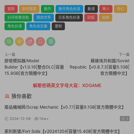
冒險
劇情豐富
動作
動作角色扮演
動漫
單人
奇幻
好評原聲音軌
開放世界
日系角色扮演
砍殺
經典
角色扮演
角色自定義
重制
上一篇
下一篇
膠佬模拟器/Model
蘇維埃共和國/Soviet
Builder【v1.0.16|整合DLC|容量
Republic【v0.8.7.3|容量5.1GB|
15.9GB|官方簡體中文】
官方簡體中文】
解壓密碼英文字母大寫：XDGAME
猜你喜歡
廢品機械師/Scrap Mechanic【v0.7.1|容量9.1GB|官方簡體中文】
2024-12-08
10w+
5
索利斯堡/Fort Solis【v20241204|容量15.4GB|官方簡體中文】