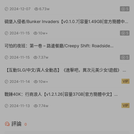
2024-12-07
6.73w
5
碉堡入侵者/Bunker Invaders【v0.1.0.7|容量1.49GB|官方簡體中
文|支持鍵盤.鼠标.手柄】
2024-11-15
10w+
5
可怕的夜班：第一卷 – 路邊餐廳/Creepy Shift: Roadside
Diner【Build.16224943|容量3.35GB|官方簡體中文】
2024-11-15
7.37w
5
【互動SLG/中文/真人全動态】《進擊吧，異次元美少女!遊戲》 官
方中文硬盤版【24G/新作/中文配音】
VIP
2024-11-14
10w+
戰錘40K：行商浪人【v1.2.1.26|容量37GB|官方簡體中文】
Warhammer 40,000: Rogue Trader
VIP
2024-11-13
7.74w
評論
0