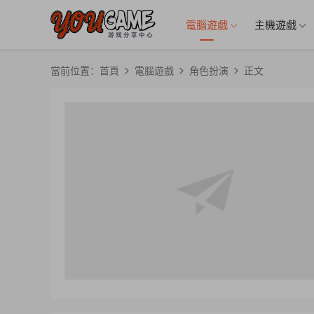
電腦遊戲
主機遊戲
當前位置：
首頁
電腦遊戲
角色扮演
正文