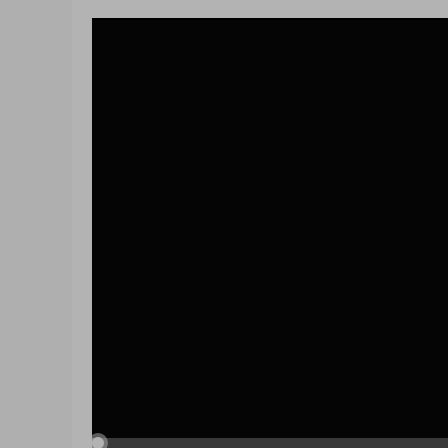
50%
75%
100%