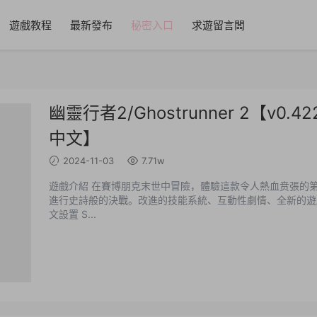
遊戲教程
最新發布
秘密入口
求遊留言闆
幽靈行者2/Ghostrunner 2【v0.4
中文】
2024-11-03
7.71w
遊戲介紹 在賽博朋克末世中冒險，體驗這款令人熱血贲張的第
進行史詩般的決戰。改進的技能系統、互動性劇情、全新的遊戲
文設置 S...
04:2