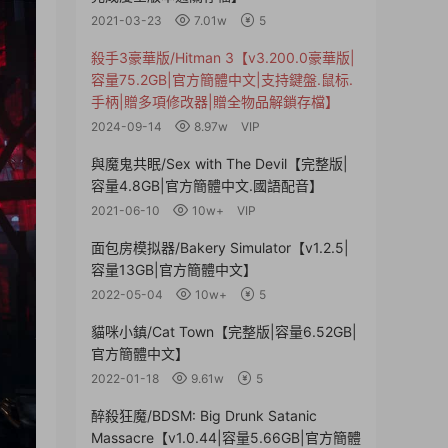
2021-03-23
7.01w
5
殺手3豪華版/Hitman 3【v3.200.0豪華版|
容量75.2GB|官方簡體中文|支持鍵盤.鼠标.
手柄|贈多項修改器|贈全物品解鎖存檔】
2024-09-14
8.97w
VIP
與魔鬼共眠/Sex with The Devil【完整版|
容量4.8GB|官方簡體中文.國語配音】
2021-06-10
10w+
VIP
面包房模拟器/Bakery Simulator【v1.2.5|
容量13GB|官方簡體中文】
2022-05-04
10w+
5
貓咪小鎮/Cat Town【完整版|容量6.52GB|
官方簡體中文】
2022-01-18
9.61w
5
醉殺狂魔/BDSM: Big Drunk Satanic
Massacre【v1.0.44|容量5.66GB|官方簡體