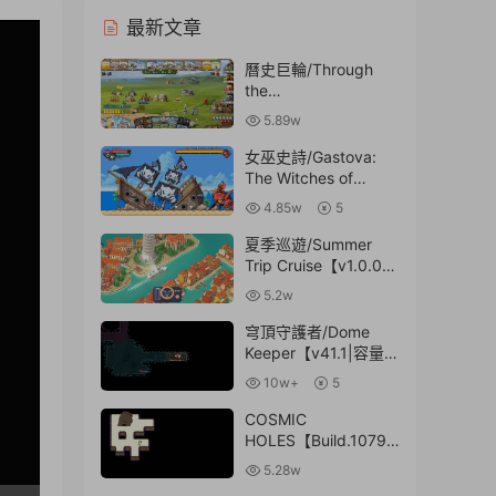
最新文章
曆史巨輪/Through
the
Ages【v2.18.666|容
5.89w
量222MB|官方簡體中
文】
女巫史詩/Gastova:
The Witches of
Arkana【v1.01c|容量
4.85w
5
1.49GB|官方簡體中
文】
夏季巡遊/Summer
Trip Cruise【v1.0.0|
容量1.15GB|官方簡體
5.2w
中文】
穹頂守護者/Dome
Keeper【v41.1|容量
648MB|官方簡體中
10w+
5
文】
COSMIC
HOLES【Build.10797
383|容量452MB|官方
5.28w
簡體中文】