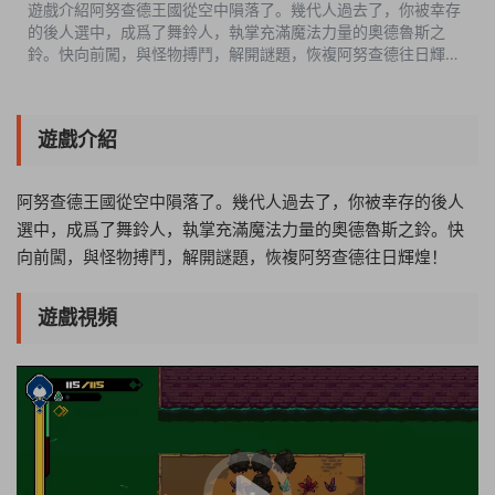
遊戲介紹阿努查德王國從空中隕落了。幾代人過去了，你被幸存
的後人選中，成爲了舞鈴人，執掌充滿魔法力量的奧德魯斯之
鈴。快向前闖，與怪物搏鬥，解開謎題，恢複阿努查德往日輝
煌！遊戲視頻遊戲截圖中文設置Options-Language-簡體中文版
本介紹v1.0.1|容量1.01GB|官方...
遊戲介紹
阿努查德王國從空中隕落了。幾代人過去了，你被幸存的後人
選中，成爲了舞鈴人，執掌充滿魔法力量的奧德魯斯之鈴。快
向前闖，與怪物搏鬥，解開謎題，恢複阿努查德往日輝煌！
遊戲視頻
23:38:55
50%
75%
100%