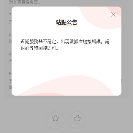
對其真實性負責。
2.若您需要商業運營或用于其他商業活動，請您購買正版授權
并合法使用。
站點公告
3.如果本站有侵犯、不妥之處的資源，請聯系我們。将會第一
近期服務器不穩定，出現數據庫鏈接錯誤，請
時間解決！
耐心等待回複即可。
4.本站部分内容均由互聯網收集整理，僅供大家參考、學習，
不存在任何商業目的與商業用途。
5.本站提供的所有資源僅供參考學習使用，版權歸原著所有，
禁止下載本站資源參與任何商業和非法行爲，請于24小時之内
删除!
0
0