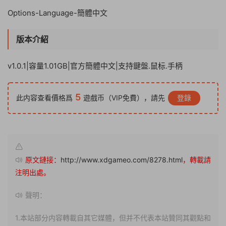
Options-Language-簡體中文
版本介紹
v1.0.1|容量1.01GB|官方簡體中文|支持鍵盤.鼠标.手柄
5
此内容查看價格爲
遊戲币（VIP免費），請先
登錄
原文鏈接：
http://www.xdgameo.com/8278.html
，轉載請
注明出處。
聲明：
1.本站部分内容轉載自其它媒體，但并不代表本站贊同其觀點和