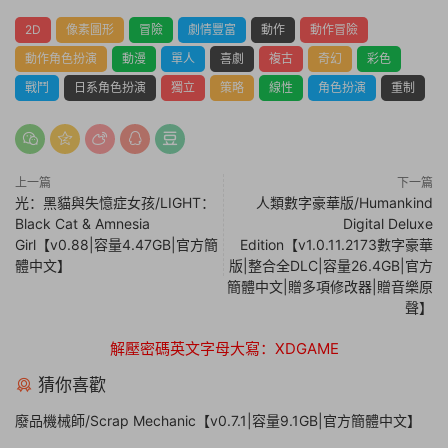
2D
像素圖形
冒險
劇情豐富
動作
動作冒險
動作角色扮演
動漫
單人
喜劇
複古
奇幻
彩色
戰鬥
日系角色扮演
獨立
策略
線性
角色扮演
重制
上一篇
下一篇
光：黑貓與失憶症女孩/LIGHT：
人類數字豪華版/Humankind
Black Cat & Amnesia
Digital Deluxe
Girl【v0.88|容量4.47GB|官方簡
Edition【v1.0.11.2173數字豪華
體中文】
版|整合全DLC|容量26.4GB|官方
簡體中文|贈多項修改器|贈音樂原
聲】
解壓密碼英文字母大寫：XDGAME
猜你喜歡
廢品機械師/Scrap Mechanic【v0.7.1|容量9.1GB|官方簡體中文】