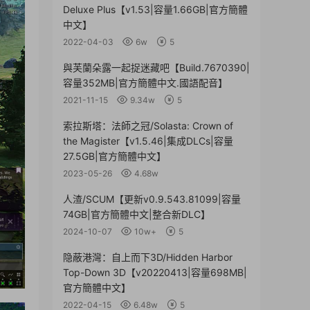
Deluxe Plus【v1.53|容量1.66GB|官方簡體
中文】
2022-04-03
6w
5
與芙蘭朵露一起捉迷藏吧【Build.7670390|
容量352MB|官方簡體中文.國語配音】
2021-11-15
9.34w
5
索拉斯塔：法師之冠/Solasta: Crown of
the Magister【v1.5.46|集成DLCs|容量
27.5GB|官方簡體中文】
2023-05-26
4.68w
人渣/SCUM【更新v0.9.543.81099|容量
74GB|官方簡體中文|整合新DLC】
2024-10-07
10w+
5
隐蔽港灣：自上而下3D/Hidden Harbor
Top-Down 3D【v20220413|容量698MB|
官方簡體中文】
2022-04-15
6.48w
5