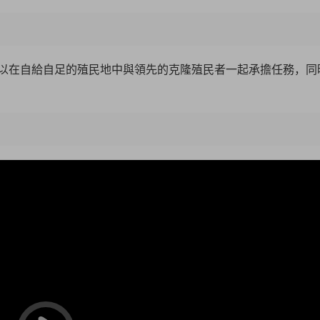
以在自給自足的殖民地中與領先的克隆殖民者一起承擔任務，同
13:3