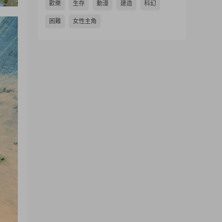
歡樂
生存
動漫
建造
科幻
困難
女性主角