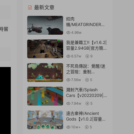
最新文章
絞肉
機/MEATGRINDER【v
時嘗
1.11|容量1.23GB|官方
4.96w
簡體中文】
我是兼職工!!【v1.6.2|
容量2.94GB|官方簡體
中文】I Am Part-time
6.57w
9
Worker!!
4:29
不死鳥傳說：覺醒/迷
之冒險：重制
版/Phoenotopia:
7.56w
5
Awakening【v1.3.3|
容量922MB|官方簡體
濺射汽車/Splash
中文】
Cars【v20220209|容
量199MB|官方簡體中
7.94w
5
文】
遠古衆神/Ancient
Gods【v1.0.2|容量
973MB|官方簡體中
10w+
5
文】