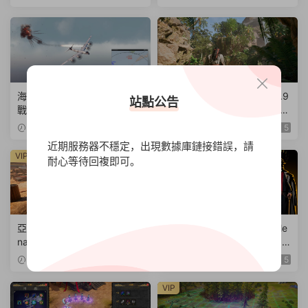
4G/新作/中文配音】
B|官方簡體中文|支持鍵盤.鼠
标.手柄】
海上力量：導彈時代的海軍作
落日餘晖/IfSunSets【v0.3.9
站點公告
戰/Sea Power : Naval Comb
|容量21.9GB|官方簡體中文|
at in the Missile Age【v0.1.
支持鍵盤.鼠标】
2024-11-13
5
2024-11-13
5
0.0.14530|容量14.1GB|官方
近期服務器不穩定，出現數據庫鏈接錯誤，請
簡體中文|支持鍵盤.鼠标】
VIP
耐心等待回複即可。
亞利桑那陽光重制版VR/Arizo
蠕行的恐懼：克蘇魯選集/Me
na Sunshine Remake VR【v
nace from the Deep【v1.0.0
1.0.0|容量38.5GB|官方簡體
|容量2.96GB|官方簡體中文|
VIP
2024-11-13
2024-11-12
5
中文|支持鍵盤.鼠标.手柄】
支持鍵盤.鼠标.手柄】
VIP