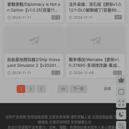
要戰便戰/Diplomacy is Not a
法外枭雄：滾石城【更新v1.0.
n Option【v1.0.25|容量11.3
12.1-DLC解鎖補丁|容量86.7
GB|官方簡體中文|支持鍵盤.
GB|官方簡體中文】Crime Bo
VIP
2024-11-11
5
2024-11-11
鼠标】
ss: Rockay City
船舶墓地模拟器2/Ship Grave
戰争傳說/Wartales【更新v1.
yard Simulator 2【v202411
0.37895-多項修改器-集成D
08|容量11.6GB|官方簡體中
LC】
2024-11-11
5
2024-11-08
5
文|支持鍵盤.鼠标】
1
2
3
...
59
下一頁
跳轉
抵制不良遊戲 拒絕盜版遊戲 注意自我保護 謹防受騙上當 适度遊戲益腦 沉迷遊
戲傷身 合理安排時間 享受健康生活
本站分享遊戲不含有暴力、恐怖、殘酷、色情等妨害未成年人身心健康的内