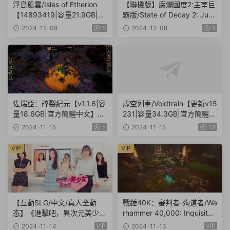
浮島風雲/Isles of Etherion
【聯機版】腐爛國度2:主宰巨
【14893419|容量21.9GB|官
霸版/State of Decay 2: Jug
方簡體中文】
gernaut Edition【Build.2611
2024-12-08
5
2024-12-08
5
2024|容量20.4GB|官方簡體
中文】
佐瑞亞：碎裂紀元【v1.1.6|容
虛空列車/Voidtrain【更新v15
量18.6GB|官方簡體中文】Zo
231|容量34.3GB|官方簡體中
ria: Age of Shattering
文】
2024-11-15
5
2024-11-15
13
VIP
VIP
【互動SLG/中文/真人全動
戰錘40K：審判者-殉道者/Wa
态】《進擊吧，異次元美少
rhammer 40,000: Inquisitor
女!遊戲》 官方中文硬盤版【2
– Martyr【v2.9.4|容量80.1G
VIP
VIP
2024-11-14
2024-11-13