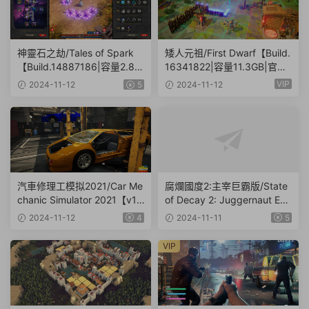
神靈石之劫/Tales of Spark
矮人元祖/First Dwarf【Build.
【Build.14887186|容量2.86
16341822|容量11.3GB|官方
GB|官方簡體中文|支持鍵盤.
簡體中文】
VIP
2024-11-12
5
2024-11-12
鼠标】
汽車修理工模拟2021/Car Me
腐爛國度2:主宰巨霸版/State
chanic Simulator 2021【v1.
of Decay 2: Juggernaut Edit
0.36|集成DLCs|容量23.4GB
ion（v38.1|容量20.4GB|官方
2024-11-12
4
2024-11-11
5
|官方簡體中文】
簡體中文-多項修改器-攻略）
VIP